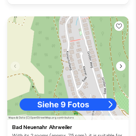
Bad Neuenahr Ahrweiler
With its 2 rooms (approx. 75 sqm), it is suitable for