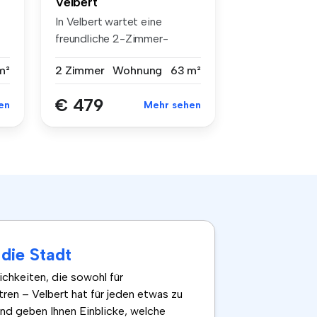
Velbert
In Velbert wartet eine
freundliche 2-Zimmer-
Etagenwohnung...
m²
2 Zimmer
Wohnung
63 m²
€ 479
en
Mehr sehen
die Stadt
chkeiten, die sowohl für
tren – Velbert hat für jeden etwas zu
und geben Ihnen Einblicke, welche