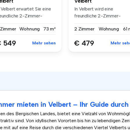
elbert
Velbert
 Velbert erwartet Sie eine
In Velbert wird eine
reundliche 2-Zimmer-
freundliche 2-Zimmer-
tagenw...
Etagenwohnung m...
 Zimmer
Wohnung
73 m²
2 Zimmer
Wohnung
61 
 549
€ 479
Mehr sehen
Mehr seh
er mieten in Velbert – Ihr Guide durch 
zen des Bergischen Landes, bietet eine Vielzahl von Wohnmögli
ttraktiv sind. Von idyllischen Vororten bis hin zu lebendigen Zen
e mit auf eine Reise durch die verschiedenen Viertel Velberts 