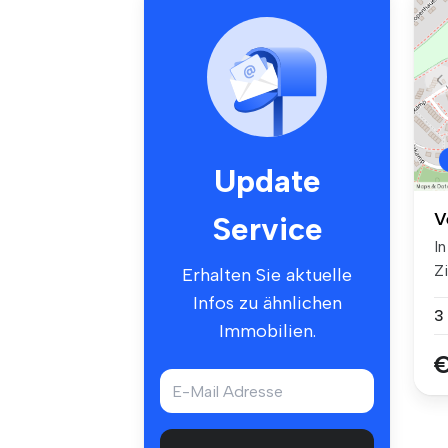
Update
V
Service
In
Z
Erhalten Sie aktuelle
ei.
Infos zu ähnlichen
3
Immobilien.
€