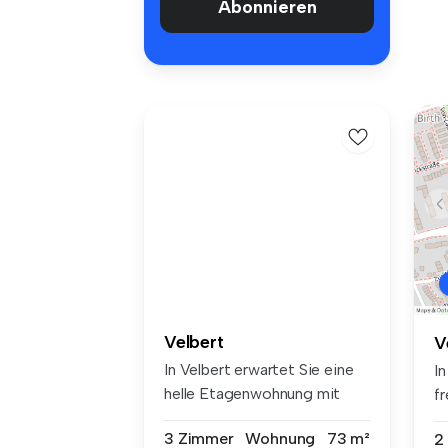
Abonnieren
Velbert
V
In Velbert erwartet Sie eine
In
helle Etagenwohnung mit
f
73,3...
E
3 Zimmer
Wohnung
73 m²
2