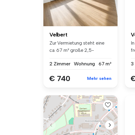
Velbert
V
Zur Vermietung steht eine
In
ca. 67 m² große 2,5-
f
Zimmer-Wohn...
E
2 Zimmer
Wohnung
67 m²
3
€ 740
€
Mehr sehen