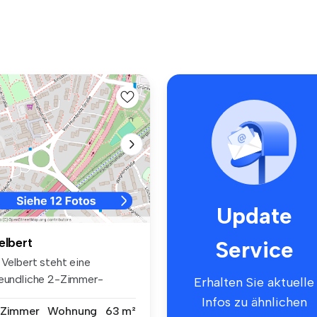
Update
elbert
Service
 Velbert steht eine
reundliche 2-Zimmer-
Erhalten Sie aktuelle
tagenwohnung ...
Infos zu ähnlichen
 Zimmer
Wohnung
63 m²