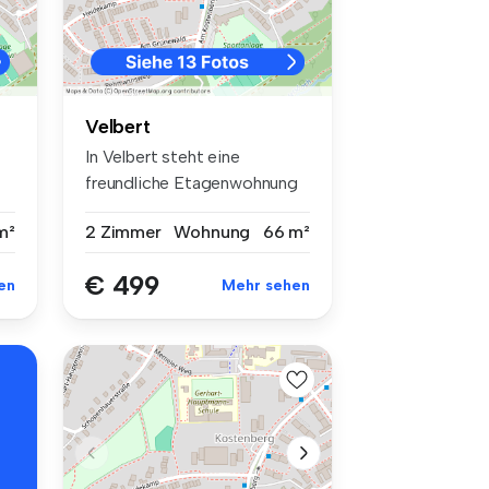
Velbert
In Velbert steht eine
freundliche Etagenwohnung
zur Miete...
m²
2 Zimmer
Wohnung
66 m²
€ 499
en
Mehr sehen