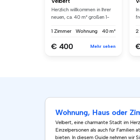
Velbert
V
Herzlich willkommen in Ihrer
In
neuen, ca. 40 m² großen 1-
f
Zi...
E
1 Zimmer
Wohnung
40 m²
2
€ 400
€
Mehr sehen
Wohnung, Haus oder Zimm
Velbert, eine charmante Stadt im Her
Einzelpersonen als auch für Familien a
bieten. In diesem Guide nehmen wir Si