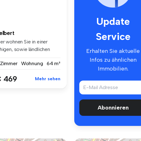
Update
elbert
Service
er wohnen Sie in einer
higen, sowie ländlichen
Erhalten Sie aktuelle
hnsi...
Infos zu ähnlichen
 Zimmer
Wohnung
64 m²
Immobilien.
 469
Mehr sehen
Abonnieren