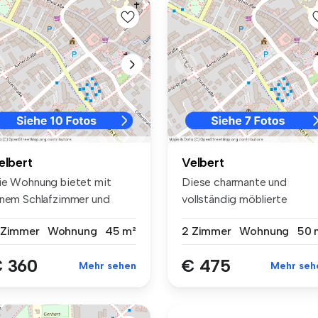
elbert
Velbert
ie Wohnung bietet mit
Diese charmante und
inem Schlafzimmer und
vollständig möblierte
ner großz...
Wohnung befinde...
 Zimmer
Wohnung
45 m²
2 Zimmer
Wohnung
50 
 360
€ 475
Mehr sehen
Mehr seh