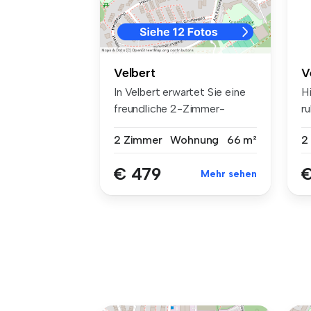
V
Velbert
Hi
In Velbert erwartet Sie eine
ru
freundliche 2-Zimmer-
Wo
Etagenw...
2
2 Zimmer
Wohnung
66 m²
€
€ 479
Mehr sehen