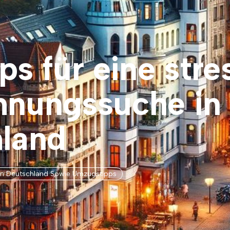
s für eine stre
nungssuche in
land
n Deutschland Sowie Umzugstipps