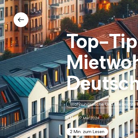
Top-Tipp
Mietwoh
Deutsch
Wohnungssuche Und Mietrechte I
R.H.
27 Mar 2024
2 Min. zum Lesen