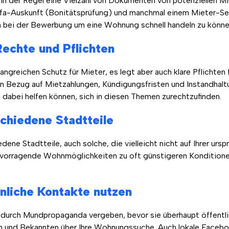
in der Regel eine Vielzahl von Dokumenten von potenziellen Mie
a-Auskunft (Bonitätsprüfung) und manchmal einem Mieter-Sel
 bei der Bewerbung um eine Wohnung schnell handeln zu könne
Rechte und Pflichten
reichen Schutz für Mieter, es legt aber auch klare Pflichten fe
 in Bezug auf Mietzahlungen, Kündigungsfristen und Instandhal
n dabei helfen können, sich in diesen Themen zurechtzufinden.
schiedene Stadtteile
dene Stadtteile, auch solche, die vielleicht nicht auf Ihrer ursp
rvorragende Wohnmöglichkeiten zu oft günstigeren Konditione
nliche Kontakte nutzen
urch Mundpropaganda vergeben, bevor sie überhaupt öffentli
en und Bekannten über Ihre Wohnungssuche. Auch lokale Faceb