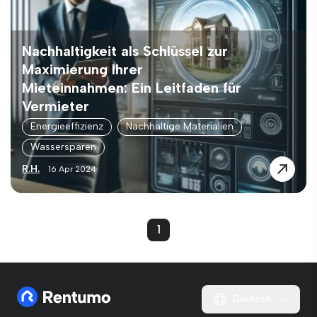
Nachhaltigkeit als Schlüssel zur
Maximierung Ihrer
Mieteinnahmen: Ein Leitfaden für
Vermieter
Energieeffizienz
Nachhaltige Materialien
Wassersparen
R.H.
16 Apr 2024
1
Deutsch