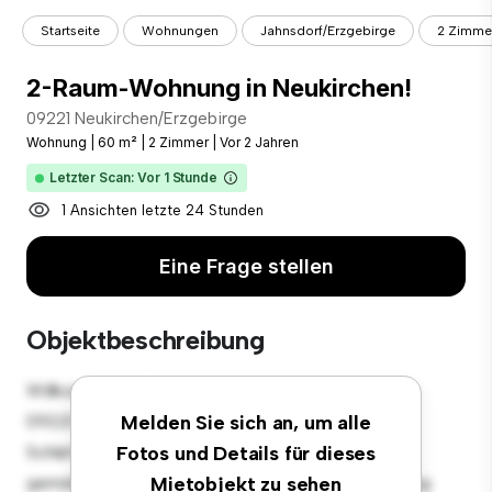
Startseite
Wohnungen
Jahnsdorf/Erzgebirge
2 Zimme
2-Raum-Wohnung in Neukirchen!
09221 Neukirchen/Erzgebirge
Wohnung
|
60 m²
|
2 Zimmer
|
Vor 2 Jahren
Letzter Scan: Vor 1 Stunde
1 Ansichten letzte 24 Stunden
Eine Frage stellen
Objektbeschreibung
Willkommen in Ihrem neuen urbanen Rückzugsort in
09221 Neukirchen/Erzgebirge! Diese moderne 2
Melden Sie sich an, um alle
Schlafzimmer-Wohnung bietet einen stilvollen und
Fotos und Details für dieses
gemütlichen Lebensraum. Die offene Raumaufteilung
Mietobjekt zu sehen