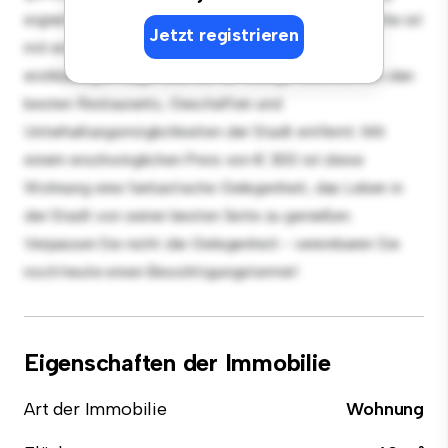
eignet sich perfekt für Gäste, und die elegante Küche ist
Jetzt registrieren
mit erstklassigen Geräten ausgestattet. Dank der
erstklassigen Lage sind Sie nur wenige Schritte von den
besten Restaurants, Geschäften und
Unterhaltungsmöglichkeiten der Stadt entfernt. Mit
einem erschwinglichen Preis von € 300 ist diese
Wohnung eine fantastische Gelegenheit, das Leben in
der Stadt von seiner besten Seite zu genießen.
Verpassen Sie nicht die Gelegenheit - vereinbaren Sie
noch heute einen Besichtigungstermin!
Eigenschaften der Immobilie
Art der Immobilie
Wohnung