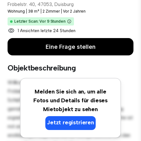
Fröbelstr. 40, 47053, Duisburg
Wohnung
|
38 m²
|
2 Zimmer
|
Vor 2 Jahren
Letzter Scan: Vor 9 Stunden
1 Ansichten letzte 24 Stunden
Eine Frage stellen
Objektbeschreibung
Willkommen in Ihrem neuen urbanen Rückzugsort in
Fröbelstr. 40, 47053, Duisburg! Diese moderne 2
Melden Sie sich an, um alle
Schlafzimmer-Wohnung bietet einen stilvollen und
Fotos und Details für dieses
gemütlichen Lebensraum. Die offene Raumaufteilung
Mietobjekt zu sehen
eignet sich perfekt für Gäste, und die elegante Küche ist
Jetzt registrieren
mit erstklassigen Geräten ausgestattet. Dank der
erstklassigen Lage sind Sie nur wenige Schritte von den