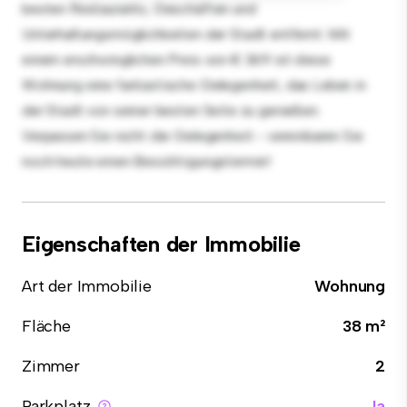
besten Restaurants, Geschäften und
Unterhaltungsmöglichkeiten der Stadt entfernt. Mit
einem erschwinglichen Preis von € 369 ist diese
Wohnung eine fantastische Gelegenheit, das Leben in
der Stadt von seiner besten Seite zu genießen.
Verpassen Sie nicht die Gelegenheit - vereinbaren Sie
noch heute einen Besichtigungstermin!
Eigenschaften der Immobilie
Art der Immobilie
Wohnung
Fläche
38 m²
Zimmer
2
Parkplatz
Ja