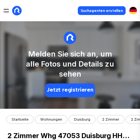
Suchagenten erstellen
Melden Sie sich an, um
alle Fotos und Details zu
sehen
Jetzt registrieren
Startseite
Wohnungen
Duisburg
2 Zimmer
2 Zi
2 Zimmer Whg 47053 Duisburg HHU+UDE Rheinpark vor der Tür (Wohnungen Duisburg)