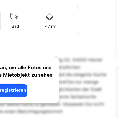
1 Bad
47 m²
gsort in Flöz-Hugo-Siedlung 22, 44653 Herne!
tet einen stilvollen und gemütlichen
 an, um alle Fotos und
et sich perfekt für Gäste, und die elegante Küche
es Mietobjekt zu sehen
Dank der erstklassigen Lage sind Sie nur wenige
äften und Unterhaltungsmöglichkeiten der Stadt
registrieren
von € 379 ist diese Wohnung eine fantastische
ner besten Seite zu genießen. Verpassen Sie nicht
te einen Besichtigungstermin!