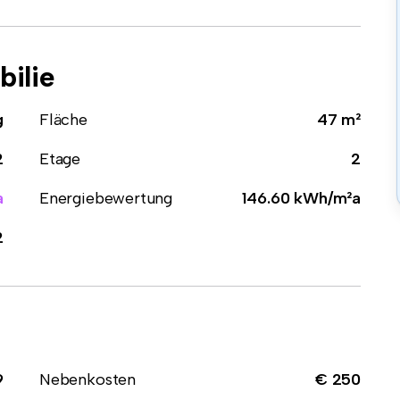
ilie
g
Fläche
47 m²
2
Etage
2
a
Energiebewertung
146.60 kWh/m²a
2
9
Nebenkosten
€ 250