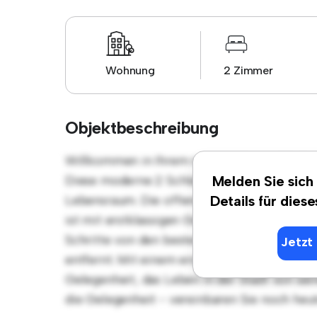
Wohnung
2 Zimmer
Objektbeschreibung
Willkommen in Ihrem neuen urbanen Rückzu
Diese moderne 2 Schlafzimmer-Wohnung bie
Melden Sie sich
Lebensraum. Die offene Raumaufteilung eign
Details für dies
ist mit erstklassigen Geräten ausgestattet. 
Schritte von den besten Restaurants, Gesch
Jetzt 
entfernt. Mit einem erschwinglichen Preis 
Gelegenheit, das Leben in der Stadt von sei
die Gelegenheit - vereinbaren Sie noch heu