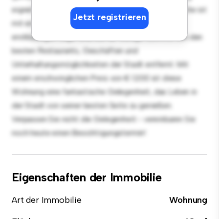
eignet sich perfekt für Gäste, und die elegante Küche ist
Jetzt registrieren
mit erstklassigen Geräten ausgestattet. Dank der
erstklassigen Lage sind Sie nur wenige Schritte von den
besten Restaurants, Geschäften und
Unterhaltungsmöglichkeiten der Stadt entfernt. Mit
einem erschwinglichen Preis von € 1.200 ist diese
Wohnung eine fantastische Gelegenheit, das Leben in
der Stadt von seiner besten Seite zu genießen.
Verpassen Sie nicht die Gelegenheit - vereinbaren Sie
noch heute einen Besichtigungstermin!
Eigenschaften der Immobilie
Art der Immobilie
Wohnung