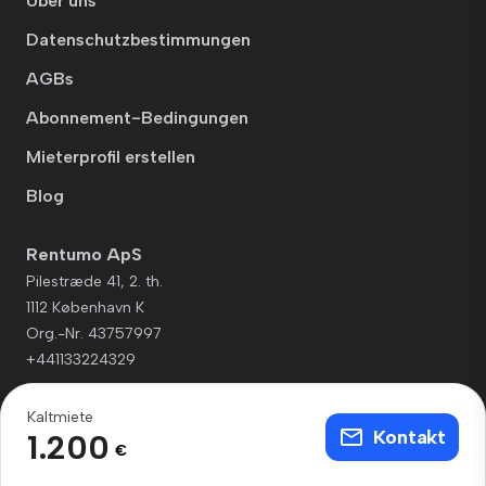
Über uns
Datenschutzbestimmungen
AGBs
Abonnement-Bedingungen
Mieterprofil erstellen
Blog
Rentumo ApS
Pilestræde 41, 2. th.
1112 København K
Org.-Nr. 43757997
+441133224329
Kaltmiete
Kontakt
1.200
€