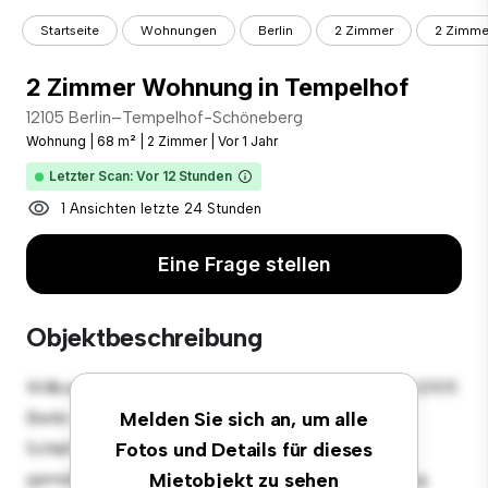
Startseite
Wohnungen
Berlin
2 Zimmer
2 Zimme
2 Zimmer Wohnung in Tempelhof
12105 Berlin–Tempelhof-Schöneberg
Wohnung
|
68 m²
|
2 Zimmer
|
Vor 1 Jahr
Letzter Scan: Vor 12 Stunden
1 Ansichten letzte 24 Stunden
Eine Frage stellen
Objektbeschreibung
Willkommen in Ihrem neuen urbanen Rückzugsort in 12105
Berlin–Tempelhof-Schöneberg! Diese moderne 2
Melden Sie sich an, um alle
Schlafzimmer-Wohnung bietet einen stilvollen und
Fotos und Details für dieses
gemütlichen Lebensraum. Die offene Raumaufteilung
Mietobjekt zu sehen