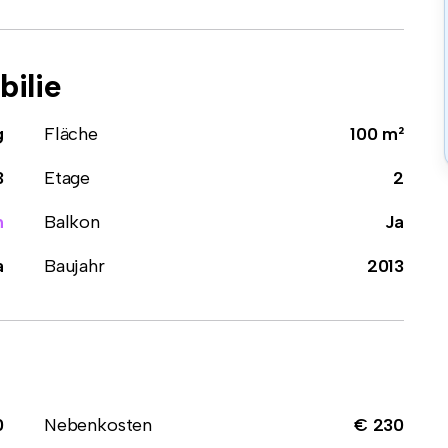
ilie
g
Fläche
100 m²
3
Etage
2
n
Balkon
Ja
a
Baujahr
2013
0
Nebenkosten
€ 230