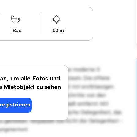
1 Bad
100 m²
gsort in 25746 Heide! Diese moderne 3
len und gemütlichen Lebensraum. Die offene
 an, um alle Fotos und
, und die elegante Küche ist mit erstklassigen
es Mietobjekt zu sehen
n Lage sind Sie nur wenige Schritte von den
ltungsmöglichkeiten der Stadt entfernt. Mit
registrieren
diese Wohnung eine fantastische Gelegenheit, das
zu genießen. Verpassen Sie nicht die Gelegenheit -
ungstermin!