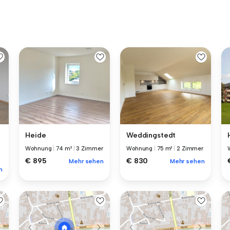
Heide
Weddingstedt
Wohnung
|
74 m²
|
3 Zimmer
Wohnung
|
75 m²
|
2 Zimmer
€ 895
€ 830
Mehr sehen
Mehr sehen
n