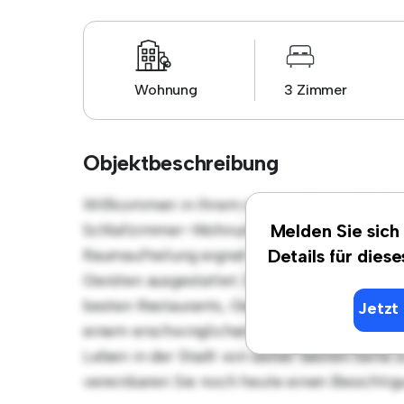
Wohnung
3 Zimmer
Objektbeschreibung
Willkommen in Ihrem neuen urbanen Rückzu
Schlafzimmer-Wohnung bietet einen stilvol
Melden Sie sich
Raumaufteilung eignet sich perfekt für Gäste
Details für dies
Geräten ausgestattet. Dank der erstklassige
besten Restaurants, Geschäften und Unterha
Jetzt 
einem erschwinglichen Preis von € 980 ist 
Leben in der Stadt von seiner besten Seite 
vereinbaren Sie noch heute einen Besichtig