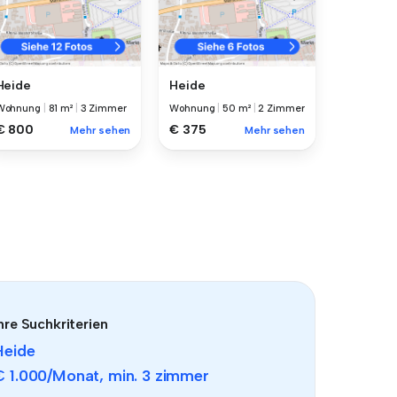
Heide
Heide
Wohnung
|
81 m²
|
3 Zimmer
Wohnung
|
50 m²
|
2 Zimmer
€ 800
€ 375
Mehr sehen
Mehr sehen
hre Suchkriterien
Heide
€ 1.000
/Monat, min.
3 zimmer