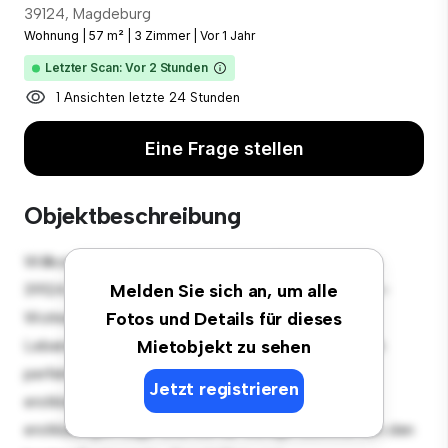
39124, Magdeburg
Wohnung
|
57 m²
|
3 Zimmer
|
Vor 1 Jahr
Letzter Scan: Vor 2 Stunden
1 Ansichten letzte 24 Stunden
Eine Frage stellen
Objektbeschreibung
Willkommen in Ihrem neuen urbanen Rückzugsort in
39124, Magdeburg! Diese moderne 3 Schlafzimmer-
Melden Sie sich an, um alle
Wohnung bietet einen stilvollen und gemütlichen
Fotos und Details für dieses
Lebensraum. Die offene Raumaufteilung eignet sich
Mietobjekt zu sehen
perfekt für Gäste, und die elegante Küche ist mit
Jetzt registrieren
erstklassigen Geräten ausgestattet. Dank der
erstklassigen Lage sind Sie nur wenige Schritte von den