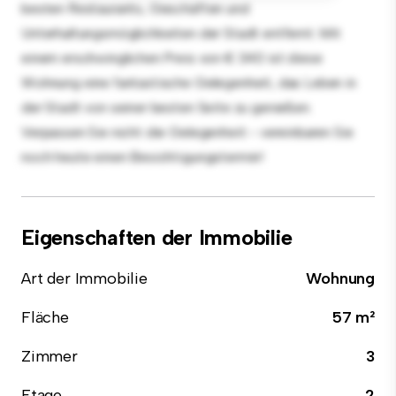
besten Restaurants, Geschäften und
Unterhaltungsmöglichkeiten der Stadt entfernt. Mit
einem erschwinglichen Preis von € 340 ist diese
Wohnung eine fantastische Gelegenheit, das Leben in
der Stadt von seiner besten Seite zu genießen.
Verpassen Sie nicht die Gelegenheit - vereinbaren Sie
noch heute einen Besichtigungstermin!
Eigenschaften der Immobilie
Art der Immobilie
Wohnung
Fläche
57 m²
Zimmer
3
Etage
2