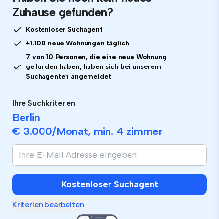
Zuhause gefunden?
Kostenloser Suchagent
+1.100 neue Wohnungen täglich
7 von 10 Personen, die eine neue Wohnung
gefunden haben, haben sich bei unserem
Suchagenten angemeldet
Ihre Suchkriterien
Berlin
€ 3.000
/Monat, min.
4 zimmer
Wenn
Sie
ein
Mensch
Kostenloser Suchagent
sind,
ignorieren
Kriterien bearbeiten
Sie