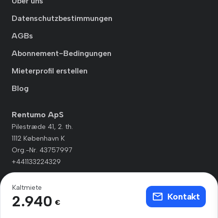
Über uns
Datenschutzbestimmungen
AGBs
Abonnement-Bedingungen
Mieterprofil erstellen
Blog
Rentumo ApS
Pilestræde 41, 2. th.
1112 København K
Org.-Nr. 43757997
+441133224329
Kaltmiete
Kontakt
2.940
€