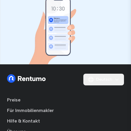
dieses
Feld
Deutsch
Preise
Für Immobilienmakler
Hilfe & Kontakt