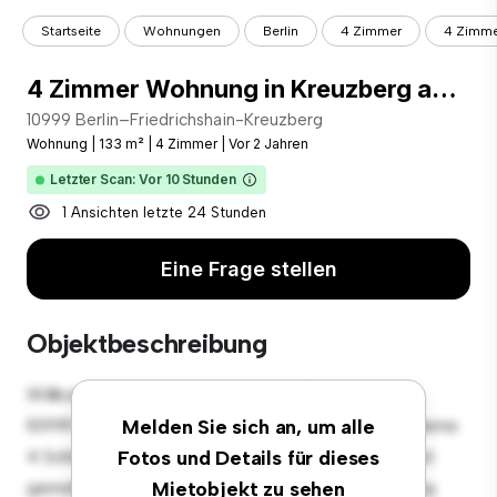
Startseite
Wohnungen
Berlin
4 Zimmer
4 Zimme
4 Zimmer Wohnung in Kreuzberg am Paul-Lincke-Ufer, möbliert
10999 Berlin–Friedrichshain-Kreuzberg
Wohnung
|
133 m²
|
4 Zimmer
|
Vor 2 Jahren
Letzter Scan: Vor 10 Stunden
1 Ansichten letzte 24 Stunden
Eine Frage stellen
Objektbeschreibung
Willkommen in Ihrem neuen urbanen Rückzugsort in
10999 Berlin–Friedrichshain-Kreuzberg! Diese moderne
Melden Sie sich an, um alle
4 Schlafzimmer-Wohnung bietet einen stilvollen und
Fotos und Details für dieses
gemütlichen Lebensraum. Die offene Raumaufteilung
Mietobjekt zu sehen