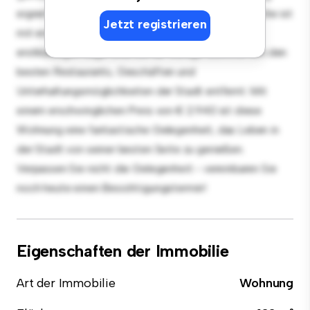
eignet sich perfekt für Gäste, und die elegante Küche ist
Jetzt registrieren
mit erstklassigen Geräten ausgestattet. Dank der
erstklassigen Lage sind Sie nur wenige Schritte von den
besten Restaurants, Geschäften und
Unterhaltungsmöglichkeiten der Stadt entfernt. Mit
einem erschwinglichen Preis von € 2.940 ist diese
Wohnung eine fantastische Gelegenheit, das Leben in
der Stadt von seiner besten Seite zu genießen.
Verpassen Sie nicht die Gelegenheit - vereinbaren Sie
noch heute einen Besichtigungstermin!
Eigenschaften der Immobilie
Art der Immobilie
Wohnung