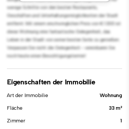
wenige Schritte von den besten Restaurants,
Geschäften und Unterhaltungsmöglichkeiten der Stadt
entfernt. Mit einem erschwinglichen Preis von € 1.300 ist
diese Wohnung eine fantastische Gelegenheit, das
Leben in der Stadt von seiner besten Seite zu genießen.
Verpassen Sie nicht die Gelegenheit - vereinbaren Sie
noch heute einen Besichtigungstermin!
Eigenschaften der Immobilie
Art der Immobilie
Wohnung
Fläche
33 m²
Zimmer
1