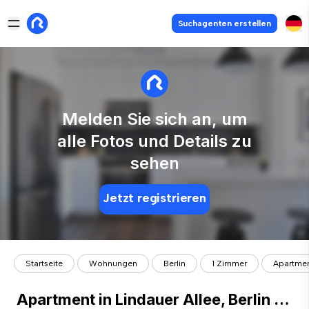
Suchagenten erstellen
Melden Sie sich an, um
alle Fotos und Details zu
sehen
Jetzt registrieren
Startseite
Wohnungen
Berlin
1 Zimmer
Apartment
Apartment in Lindauer Allee, Berlin for 33 m² with 1 bedroom