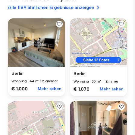
Alle 1189 ähnlichen Ergebnisse anzeigen
Berlin
Berlin
Wohnung
|
44 m²
|
2 Zimmer
Wohnung
|
35 m²
|
1 Zimmer
€ 1.000
Mehr sehen
€ 1.070
Mehr sehen