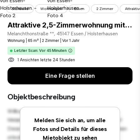
Startseite
Wohnungen
Essen
2 Zimmer
Attrakti
Attraktive 2,5-Zimmerwohnung mit Einbauküche und Loggia in Toplage von Essen-Holsterhausen.
Melanchthonstraße **, 45147 Essen / Holsterhausen
Wohnung
|
65 m²
|
2 Zimmer
|
Vor 1 Jahr
Letzter Scan: Vor 45 Minuten
1 Ansichten letzte 24 Stunden
Eine Frage stellen
Objektbeschreibung
Willkommen in Ihrem neuen urbanen Rückzugsort in
Melanchthonstraße 4, 45147 Essen / Holsterhausen!
Melden Sie sich an, um alle
Diese moderne 2 Schlafzimmer-Wohnung bietet einen
Fotos und Details für dieses
stilvollen und gemütlichen Lebensraum. Die offene
Mietobjekt zu sehen