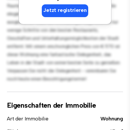
Raumaufteilung eignet sich perfekt für Gäste, und die
Jetzt registrieren
elegante Küche ist mit erstklassigen Geräten
ausgestattet. Dank der erstklassigen Lage sind Sie nur
wenige Schritte von den besten Restaurants,
Geschäften und Unterhaltungsmöglichkeiten der Stadt
entfernt. Mit einem erschwinglichen Preis von € 570 ist
diese Wohnung eine fantastische Gelegenheit, das
Leben in der Stadt von seiner besten Seite zu genießen.
Verpassen Sie nicht die Gelegenheit - vereinbaren Sie
noch heute einen Besichtigungstermin!
Eigenschaften der Immobilie
Art der Immobilie
Wohnung