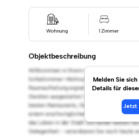
Wohnung
1 Zimmer
Objektbeschreibung
Willkommen in Ihrem neuen urbanen Rückzu
Schlafzimmer-Wohnung bietet einen stilvol
Melden Sie sich
Raumaufteilung eignet sich perfekt für Gäste
Details für dies
Geräten ausgestattet. Dank der erstklassige
besten Restaurants, Geschäften und Unterha
Jetzt 
einem erschwinglichen Preis von € 1.500 is
das Leben in der Stadt von seiner besten Sei
Gelegenheit - vereinbaren Sie noch heute e