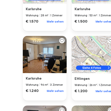
Karlsruhe
Karlsruhe
Wohnung
|
28 m²
|
1 Zimmer
Wohnung
|
53 m²
|
1 Zimme
€ 1.570
€ 1.500
Mehr sehen
Mehr sehe
Karlsruhe
Ettlingen
Wohnung
|
96 m²
|
3 Zimmer
Wohnung
|
26 m²
|
1 Zimmer
€ 1.240
€ 1.200
Mehr sehen
Mehr sehe