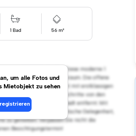
1 Bad
56 m²
gsort in 76227 Karlsruhe! Diese moderne 1
len und gemütlichen Lebensraum. Die offene
 an, um alle Fotos und
, und die elegante Küche ist mit erstklassigen
es Mietobjekt zu sehen
n Lage sind Sie nur wenige Schritte von den
ltungsmöglichkeiten der Stadt entfernt. Mit
registrieren
t diese Wohnung eine fantastische Gelegenheit,
te zu genießen. Verpassen Sie nicht die
inen Besichtigungstermin!