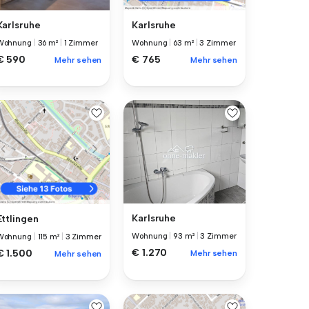
Karlsruhe
Karlsruhe
Wohnung
|
36 m²
|
1 Zimmer
Wohnung
|
63 m²
|
3 Zimmer
€ 590
€ 765
Mehr sehen
Mehr sehen
Karlsruhe
Ettlingen
Wohnung
|
93 m²
|
3 Zimmer
Wohnung
|
115 m²
|
3 Zimmer
€ 1.270
€ 1.500
Mehr sehen
Mehr sehen