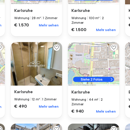
Karlsruhe
Karlsruhe
r
Wohnung
|
28 m²
|
1 Zimmer
Wohnung
|
100 m²
|
2
Zimmer
€ 1.570
n
Mehr sehen
€ 1.500
Mehr sehen
Karlsruhe
Karlsruhe
Wohnung
|
12 m²
|
1 Zimmer
Wohnung
|
44 m²
|
2
Zimmer
€ 490
Mehr sehen
n
€ 940
Mehr sehen