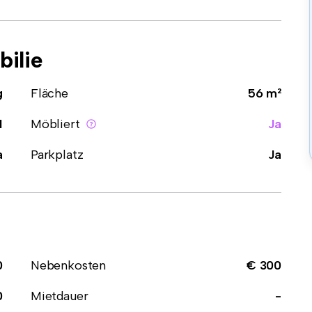
ilie
g
Fläche
56 m²
1
Möbliert
Ja
a
Parkplatz
Ja
0
Nebenkosten
€ 300
0
Mietdauer
-