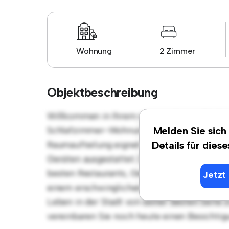
Wohnung
2 Zimmer
Objektbeschreibung
Willkommen in Ihrem neuen urbanen Rückzu
Schlafzimmer-Wohnung bietet einen stilvol
Melden Sie sich
Raumaufteilung eignet sich perfekt für Gäste
Details für dies
Geräten ausgestattet. Dank der erstklassige
besten Restaurants, Geschäften und Unterha
Jetzt 
einem erschwinglichen Preis von € 980 ist 
Leben in der Stadt von seiner besten Seite 
vereinbaren Sie noch heute einen Besichtig