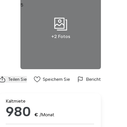
+2 Fotos
Teilen Sie
Speichern Sie
Bericht
Kaltmiete
980
€
/Monat