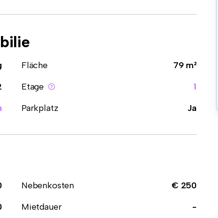
ilie
g
Fläche
79 m²
2
Etage
1
n
Parkplatz
Ja
0
Nebenkosten
€ 250
0
Mietdauer
-