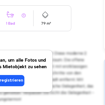
1 Bad
79 m²
gsort in 25469 Halstenbek! Diese moderne 2
len und gemütlichen Lebensraum. Die offene
 an, um alle Fotos und
, und die elegante Küche ist mit erstklassigen
es Mietobjekt zu sehen
n Lage sind Sie nur wenige Schritte von den
ltungsmöglichkeiten der Stadt entfernt. Mit
registrieren
diese Wohnung eine fantastische Gelegenheit, das
zu genießen. Verpassen Sie nicht die Gelegenheit -
ungstermin!