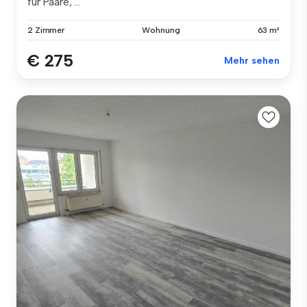
für Paare, ...
2 Zimmer
Wohnung
63 m²
€ 275
Mehr sehen