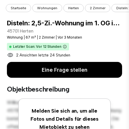
Startseite
Wohnungen
Herten
2 Zimmer
Disteln:
Disteln: 2,5-Zi.-Wohnung im 1. OG in Schulnähe – bereits frei
45701 Herten
Wohnung
|
67 m²
|
2 Zimmer
|
Vor 3 Monaten
Letzter Scan: Vor 12 Stunden
2 Ansichten letzte 24 Stunden
Eine Frage stellen
Objektbeschreibung
Willkommen in Ihrem neuen urbanen Rückzugsort in
45701 Herten! Diese moderne 2 Schlafzimmer-Wohnung
Melden Sie sich an, um alle
bietet einen stilvollen und gemütlichen Lebensraum. Die
Fotos und Details für dieses
offene Raumaufteilung eignet sich perfekt für Gäste,
Mietobjekt zu sehen