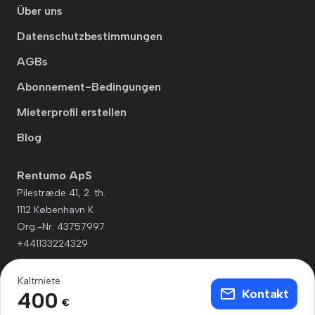
Über uns
Datenschutzbestimmungen
AGBs
Abonnement-Bedingungen
Mieterprofil erstellen
Blog
Rentumo ApS
Pilestræde 41, 2. th.
1112 København K
Org.-Nr. 43757997
+441133224329
Kaltmiete
Kontakt
400
€