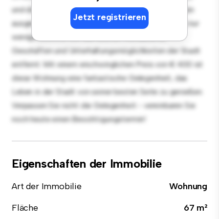
und die elegante Küche ist mit erstklassigen Geräten
Jetzt registrieren
ausgestattet. Dank der erstklassigen Lage sind Sie nur
wenige Schritte von den besten Restaurants,
Geschäften und Unterhaltungsmöglichkeiten der Stadt
entfernt. Mit einem erschwinglichen Preis von € 400 ist
diese Wohnung eine fantastische Gelegenheit, das
Leben in der Stadt von seiner besten Seite zu genießen.
Verpassen Sie nicht die Gelegenheit - vereinbaren Sie
noch heute einen Besichtigungstermin!
Eigenschaften der Immobilie
Art der Immobilie
Wohnung
Fläche
67 m²