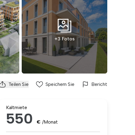
+3 Fotos
Teilen Sie
Speichern Sie
Bericht
Kaltmiete
550
€
/Monat