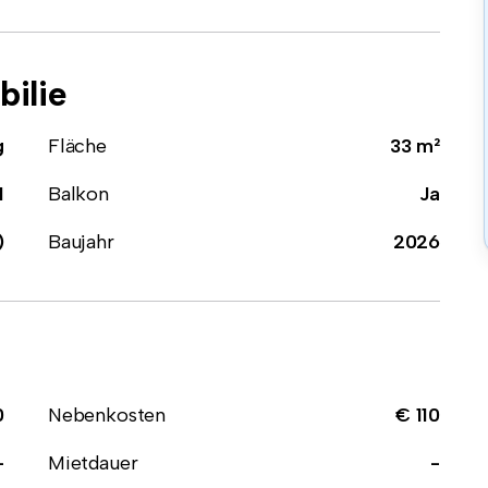
ilie
g
Fläche
33 m²
1
Balkon
Ja
)
Baujahr
2026
0
Nebenkosten
€ 110
-
Mietdauer
-