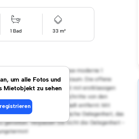
1 Bad
33 m²
gsort in 01219 Dresden! Diese moderne 1
len und gemütlichen Lebensraum. Die offene
 an, um alle Fotos und
, und die elegante Küche ist mit erstklassigen
es Mietobjekt zu sehen
n Lage sind Sie nur wenige Schritte von den
ltungsmöglichkeiten der Stadt entfernt. Mit
registrieren
diese Wohnung eine fantastische Gelegenheit, das
zu genießen. Verpassen Sie nicht die Gelegenheit -
ungstermin!