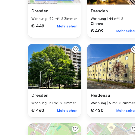
Dresden
Dresden
Wohnung
|
44 m²
|
2
Wohnung
|
52 m²
|
2 Zimmer
Zimmer
€ 449
Mehr sehen
€ 409
Mehr sehe
Dresden
Heidenau
Wohnung
|
51 m²
|
2 Zimmer
Wohnung
|
61 m²
|
3 Zimmer
€ 460
€ 430
Mehr sehen
Mehr sehe