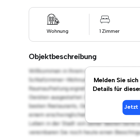
Wohnung
1 Zimmer
Objektbeschreibung
Willkommen in Ihrem neuen urbanen Rückzu
Schlafzimmer-Wohnung bietet einen stilvol
Melden Sie sich
Raumaufteilung eignet sich perfekt für Gäste
Details für dies
Geräten ausgestattet. Dank der erstklassige
besten Restaurants, Geschäften und Unterha
Jetzt 
einem erschwinglichen Preis von € 550 ist 
Leben in der Stadt von seiner besten Seite 
vereinbaren Sie noch heute einen Besichtig