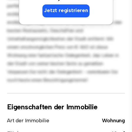
perfekt für Gäste, und die elegante Küche ist mit
Jetzt registrieren
erstklassigen Geräten ausgestattet. Dank der
erstklassigen Lage sind Sie nur wenige Schritte von den
besten Restaurants, Geschäften und
Unterhaltungsmöglichkeiten der Stadt entfernt. Mit
einem erschwinglichen Preis von € 460 ist diese
Wohnung eine fantastische Gelegenheit, das Leben in
der Stadt von seiner besten Seite zu genießen.
Verpassen Sie nicht die Gelegenheit - vereinbaren Sie
noch heute einen Besichtigungstermin!
Eigenschaften der Immobilie
Art der Immobilie
Wohnung