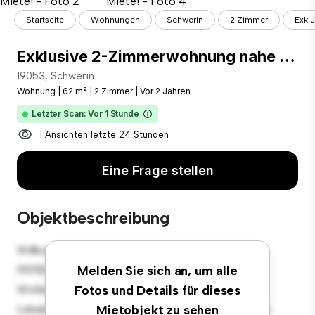
Startseite
Wohnungen
Schwerin
2 Zimmer
Exkl
Exklusive 2-Zimmerwohnung nahe Schweriner Pfaffenteich zur Miete!
19053, Schwerin
Wohnung
|
62 m²
|
2 Zimmer
|
Vor 2 Jahren
Letzter Scan: Vor 1 Stunde
1 Ansichten letzte 24 Stunden
Eine Frage stellen
Objektbeschreibung
Willkommen in Ihrem neuen urbanen Rückzugsort in
19053, Schwerin! Diese moderne 2 Schlafzimmer-
Melden Sie sich an, um alle
Wohnung bietet einen stilvollen und gemütlichen
Fotos und Details für dieses
Lebensraum. Die offene Raumaufteilung eignet sich
Mietobjekt zu sehen