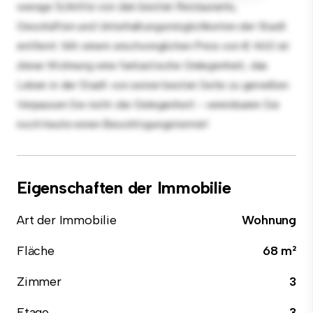
wenige Schritte von den besten Restaurants,
Geschäften und Unterhaltungsmöglichkeiten der Stadt
entfernt. Mit einem erschwinglichen Preis von € 463 ist
diese Wohnung eine fantastische Gelegenheit, das
Leben in der Stadt von seiner besten Seite zu genießen.
Verpassen Sie nicht die Gelegenheit - vereinbaren Sie
noch heute einen Besichtigungstermin!
Eigenschaften der Immobilie
Art der Immobilie
Wohnung
Fläche
68 m²
Zimmer
3
Etage
3