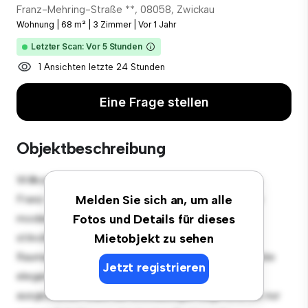
Franz-Mehring-Straße **, 08058, Zwickau
Wohnung
|
68 m²
|
3 Zimmer
|
Vor 1 Jahr
Letzter Scan: Vor 5 Stunden
1 Ansichten letzte 24 Stunden
Eine Frage stellen
Objektbeschreibung
Willkommen in Ihrem neuen urbanen Rückzugsort in
Franz-Mehring-Straße 140, 08058, Zwickau! Diese
Melden Sie sich an, um alle
moderne 3 Schlafzimmer-Wohnung bietet einen
Fotos und Details für dieses
stilvollen und gemütlichen Lebensraum. Die offene
Mietobjekt zu sehen
Raumaufteilung eignet sich perfekt für Gäste, und die
Jetzt registrieren
elegante Küche ist mit erstklassigen Geräten
ausgestattet. Dank der erstklassigen Lage sind Sie nur