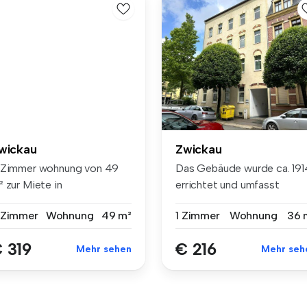
wickau
Zwickau
 Zimmer wohnung von 49
Das Gebäude wurde ca. 191
 zur Miete in
errichtet und umfasst
stanienweg 67, ...
insgesam...
 Zimmer
Wohnung
49 m²
1 Zimmer
Wohnung
36 
 319
€ 216
Mehr sehen
Mehr seh