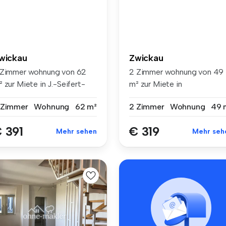
wickau
Zwickau
 Zimmer wohnung von 62
2 Zimmer wohnung von 49
 zur Miete in J.-Seifert-
m² zur Miete in
r. 6...
Kastanienweg 42, ...
 Zimmer
Wohnung
62 m²
2 Zimmer
Wohnung
49 
 391
€ 319
Mehr sehen
Mehr seh