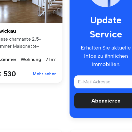
Update
wickau
Service
iese charmante 2,5-
immer Maisonette-
Erhalten Sie aktuelle
hnung mit ca. 71 ...
Infos zu ähnlichen
 Zimmer
Wohnung
71 m²
Immobilien.
 530
Mehr sehen
Abonnieren