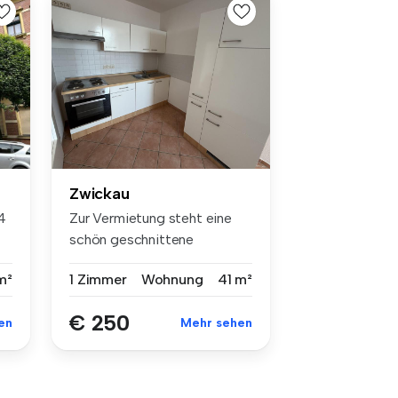
Zwickau
4
Zur Vermietung steht eine
schön geschnittene
Einraumwohnu...
m²
1 Zimmer
Wohnung
41 m²
€ 250
en
Mehr sehen