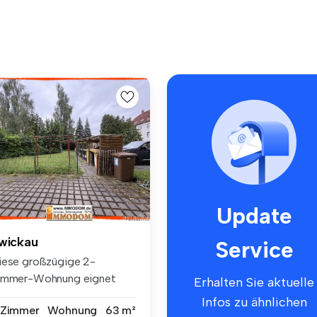
Update
wickau
Service
iese großzügige 2-
immer-Wohnung eignet
Erhalten Sie aktuelle
ch für Paare, ...
Infos zu ähnlichen
 Zimmer
Wohnung
63 m²