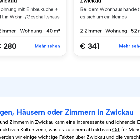
wickau
Zwickau
ohnung mit Einbauküche +
Bei dem Wohnhaus handelt
ift in Wohn-/Geschäftshaus
es sich um ein kleines
Mehrfamil...
 Zimmer
Wohnung
40 m²
2 Zimmer
Wohnung
52 
 280
€ 341
Mehr sehen
Mehr seh
en, Häusern oder Zimmern in Zwickau
d Zimmern in Zwickau kann eine interessante und lohnende Erf
r aktiven Kulturszene, was es zu einem attraktiven
Ort
für Mens
werden wir einige wichtige Fakten über Zwickau und die verschi