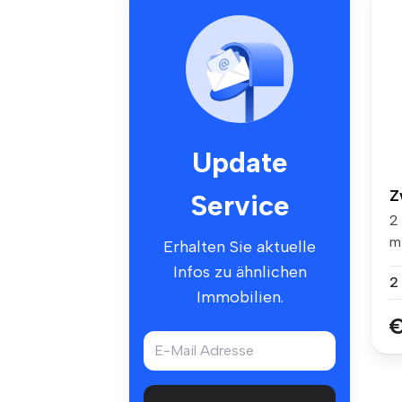
Update
Z
Service
2
m²
Erhalten Sie aktuelle
Ka
Infos zu ähnlichen
2
Immobilien.
€