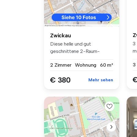
Z
Zwickau
3
Diese helle und gut
m²
geschnittene 2-Raum-
St
Dachgeschosswohnu...
3
2 Zimmer
Wohnung
60 m²
€
€ 380
Mehr sehen