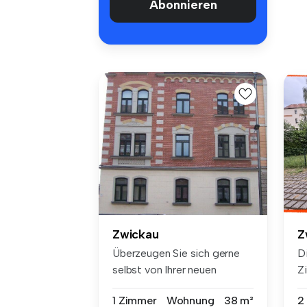
Abonnieren
Zwickau
Z
Überzeugen Sie sich gerne
D
selbst von Ihrer neuen
Z
Wohnung.
si
1 Zimmer
Wohnung
38 m²
2