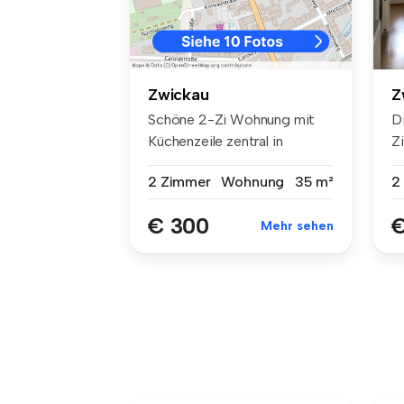
Z
Zwickau
D
Schöne 2-Zi Wohnung mit
Z
Küchenzeile zentral in
Wo
Zwickau ab...
2
2 Zimmer
Wohnung
35 m²
€
€ 300
Mehr sehen