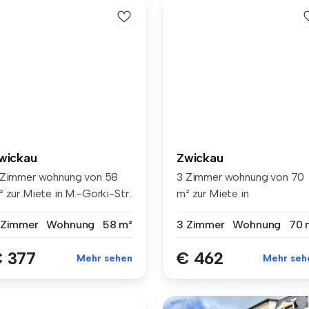
wickau
Zwickau
 Zimmer wohnung von 58
3 Zimmer wohnung von 70
² zur Miete in M.-Gorki-Str.
m² zur Miete in
...
Findeisenweg 25, ...
 Zimmer
Wohnung
58 m²
3 Zimmer
Wohnung
70 
 377
€ 462
Mehr sehen
Mehr seh