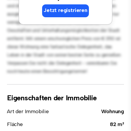
und die elegante Küche ist mit erstklassigen Geräten
Jetzt registrieren
ausgestattet. Dank der erstklassigen Lage sind Sie nur
wenige Schritte von den besten Restaurants,
Geschäften und Unterhaltungsmöglichkeiten der Stadt
entfernt. Mit einem erschwinglichen Preis von € 350 ist
diese Wohnung eine fantastische Gelegenheit, das
Leben in der Stadt von seiner besten Seite zu genießen.
Verpassen Sie nicht die Gelegenheit - vereinbaren Sie
noch heute einen Besichtigungstermin!
Eigenschaften der Immobilie
Art der Immobilie
Wohnung
Fläche
82 m²