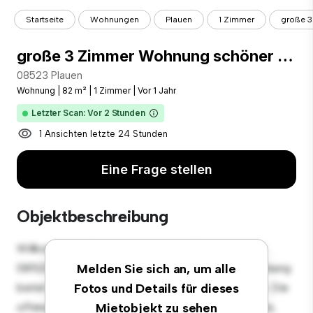
Startseite
Wohnungen
Plauen
1 Zimmer
große 3
große 3 Zimmer Wohnung schöner Altbau DG
08523 Plauen
Wohnung
|
82 m²
|
1 Zimmer
|
Vor 1 Jahr
Letzter Scan: Vor 2 Stunden
1 Ansichten letzte 24 Stunden
Eine Frage stellen
Objektbeschreibung
Willkommen in Ihrem neuen urbanen Rückzugsort in
08523 Plauen! Diese moderne 1 Schlafzimmer-Wohnung
Melden Sie sich an, um alle
bietet einen stilvollen und gemütlichen Lebensraum. Die
Fotos und Details für dieses
offene Raumaufteilung eignet sich perfekt für Gäste,
Mietobjekt zu sehen