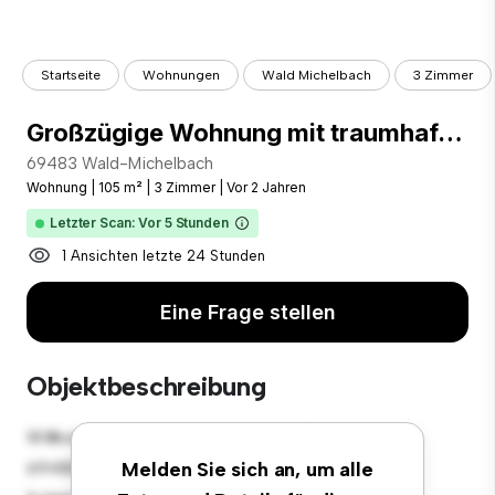
Startseite
Wohnungen
Wald Michelbach
3 Zimmer
Großzügige Wohnung mit traumhaftem Panoramablick
69483 Wald-Michelbach
Wohnung
|
105 m²
|
3 Zimmer
|
Vor 2 Jahren
Letzter Scan: Vor 5 Stunden
1 Ansichten letzte 24 Stunden
Eine Frage stellen
Objektbeschreibung
Willkommen in Ihrem neuen urbanen Rückzugsort in
69483 Wald-Michelbach! Diese moderne 3
Melden Sie sich an, um alle