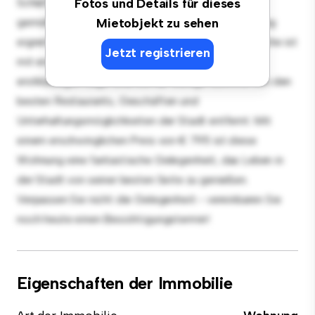
Schlafzimmer-Wohnung bietet einen stilvollen und
Fotos und Details für dieses
gemütlichen Lebensraum. Die offene Raumaufteilung
Mietobjekt zu sehen
eignet sich perfekt für Gäste, und die elegante Küche ist
Jetzt registrieren
mit erstklassigen Geräten ausgestattet. Dank der
erstklassigen Lage sind Sie nur wenige Schritte von den
besten Restaurants, Geschäften und
Unterhaltungsmöglichkeiten der Stadt entfernt. Mit
einem erschwinglichen Preis von € 795 ist diese
Wohnung eine fantastische Gelegenheit, das Leben in
der Stadt von seiner besten Seite zu genießen.
Verpassen Sie nicht die Gelegenheit - vereinbaren Sie
noch heute einen Besichtigungstermin!
Eigenschaften der Immobilie