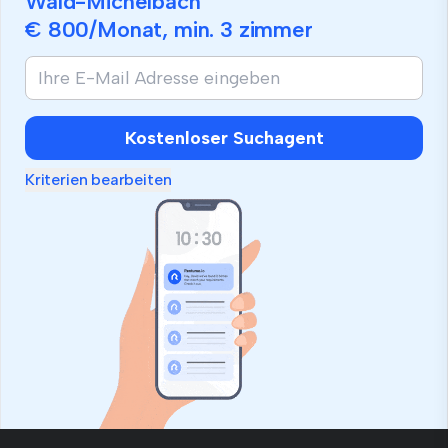
Wald-Michelbach
€ 800
/Monat, min.
3 zimmer
Wenn
Sie
ein
Mensch
Kostenloser Suchagent
sind,
ignorieren
Kriterien bearbeiten
Sie
dieses
Feld