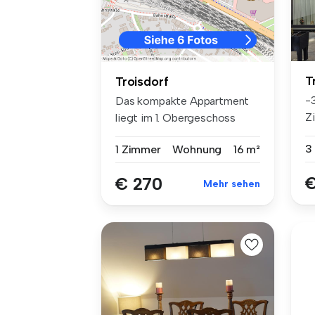
T
Troisdorf
-
Das kompakte Appartment
Zi
liegt im 1. Obergeschoss
Au
eines ko...
3
1 Zimmer
Wohnung
16 m²
€
€ 270
Mehr sehen