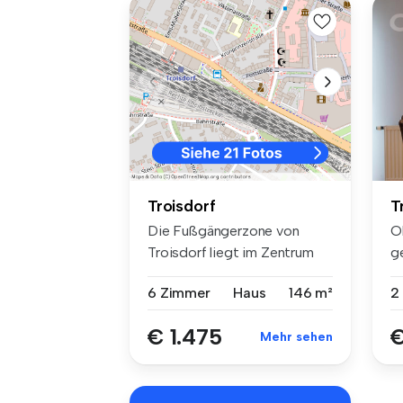
T
Troisdorf
O
Die Fußgängerzone von
g
Troisdorf liegt im Zentrum
in
der Stad...
2
6 Zimmer
Haus
146 m²
€
€ 1.475
Mehr sehen