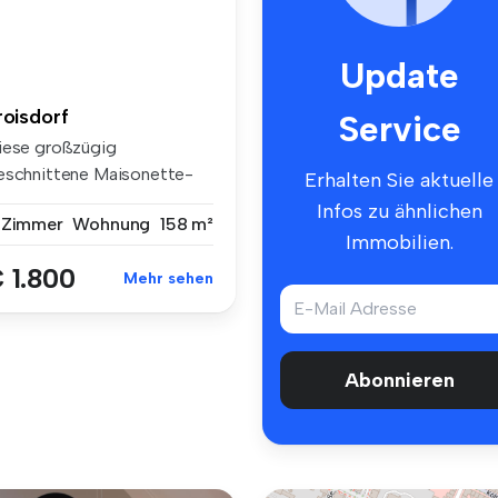
Update
roisdorf
Service
iese großzügig
eschnittene Maisonette-
Erhalten Sie aktuelle
hnung mit ca. 1...
Infos zu ähnlichen
 Zimmer
Wohnung
158 m²
Immobilien.
 1.800
Mehr sehen
Abonnieren