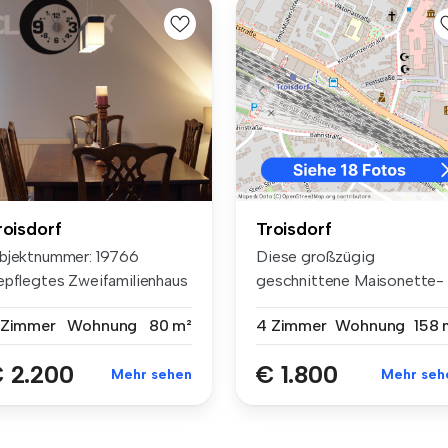
roisdorf
Troisdorf
bjektnummer: 19766
Diese großzügig
epflegtes Zweifamilienhaus
geschnittene Maisonette-
 ruhi...
Wohnung mit ca. 1...
 Zimmer
Wohnung
80 m²
4 Zimmer
Wohnung
158 
 2.200
€ 1.800
Mehr sehen
Mehr seh