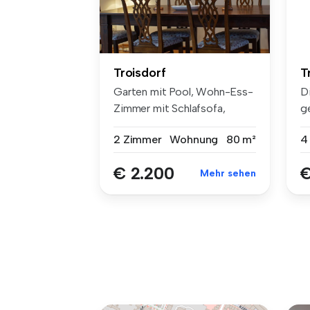
Troisdorf
T
Garten mit Pool, Wohn-Ess-
D
Zimmer mit Schlafsofa,
g
weiteres...
Wo
2 Zimmer
Wohnung
80 m²
4
€ 2.200
€
Mehr sehen