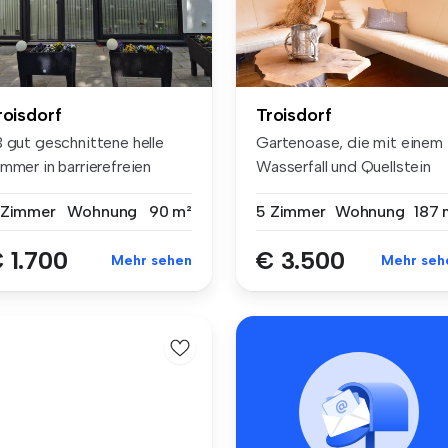
roisdorf
Troisdorf
3 gut geschnittene helle
Gartenoase, die mit einem
mmer in barrierefreien
Wasserfall und Quellstein
sfüh...
nach...
 Zimmer
Wohnung
90 m²
5 Zimmer
Wohnung
187 
 1.700
€ 3.500
Mehr sehen
Mehr seh