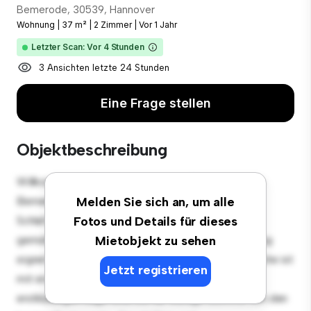
Bemerode, 30539, Hannover
Wohnung
|
37 m²
|
2 Zimmer
|
Vor 1 Jahr
Letzter Scan: Vor 4 Stunden
3 Ansichten letzte 24 Stunden
Eine Frage stellen
Objektbeschreibung
Willkommen in Ihrem neuen urbanen Rückzugsort in
Bemerode, 30539, Hannover! Diese moderne 2
Melden Sie sich an, um alle
Schlafzimmer-Wohnung bietet einen stilvollen und
Fotos und Details für dieses
gemütlichen Lebensraum. Die offene Raumaufteilung
Mietobjekt zu sehen
eignet sich perfekt für Gäste, und die elegante Küche ist
Jetzt registrieren
mit erstklassigen Geräten ausgestattet. Dank der
erstklassigen Lage sind Sie nur wenige Schritte von den