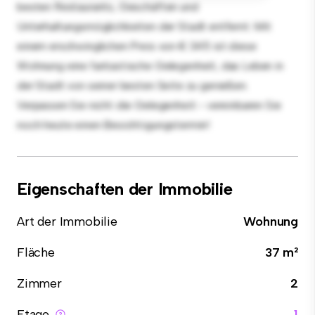
besten Restaurants, Geschäften und
Unterhaltungsmöglichkeiten der Stadt entfernt. Mit
einem erschwinglichen Preis von € 345 ist diese
Wohnung eine fantastische Gelegenheit, das Leben in
der Stadt von seiner besten Seite zu genießen.
Verpassen Sie nicht die Gelegenheit - vereinbaren Sie
noch heute einen Besichtigungstermin!
Eigenschaften der Immobilie
Art der Immobilie
Wohnung
Fläche
37 m²
Zimmer
2
Etage
1