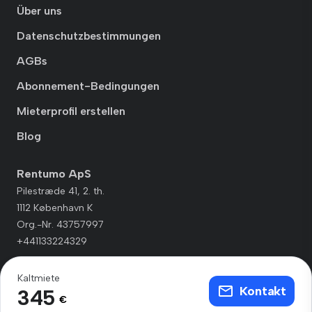
Über uns
Datenschutzbestimmungen
AGBs
Abonnement-Bedingungen
Mieterprofil erstellen
Blog
Rentumo ApS
Pilestræde 41, 2. th.
1112 København K
Org.-Nr. 43757997
+441133224329
Kaltmiete
Kontakt
345
€