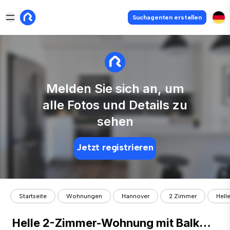
Suchagenten erstellen
Melden Sie sich an, um
alle Fotos und Details zu
sehen
Jetzt registrieren
Startseite
Wohnungen
Hannover
2 Zimmer
Hell
Helle 2-Zimmer-Wohnung mit Balkon in zentrumsnaher Lage