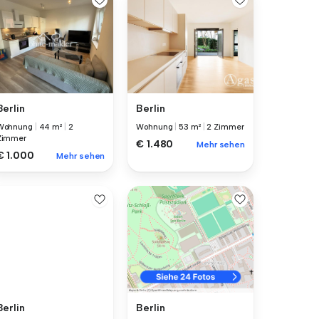
Berlin
Berlin
Wohnung
|
44 m²
|
2
Wohnung
|
53 m²
|
2 Zimmer
Zimmer
€ 1.480
Mehr sehen
€ 1.000
Mehr sehen
Berlin
Berlin