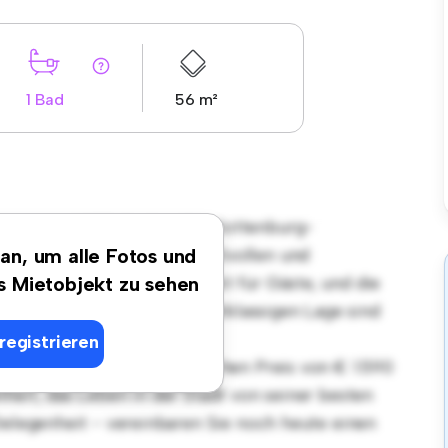
1 Bad
56 m²
gsort in 10717 Berlin–Charlottenburg-
-Wohnung bietet einen stilvollen und
 an, um alle Fotos und
teilung eignet sich perfekt für Gäste, und die
es Mietobjekt zu sehen
 ausgestattet. Dank der erstklassigen Lage sind
taurants, Geschäften und
registrieren
rnt. Mit einem erschwinglichen Preis von € 1.590
heit, das Leben in der Stadt von seiner besten
Gelegenheit - vereinbaren Sie noch heute einen