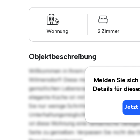
Wohnung
2 Zimmer
Objektbeschreibung
Willkommen in Ihrem neuen urbanen Rückzu
Wilmersdorf! Diese moderne 2 Schlafzimmer
Melden Sie sich
gemütlichen Lebensraum. Die offene Raumauf
Details für dies
elegante Küche ist mit erstklassigen Geräten
Sie nur wenige Schritte von den besten Res
Jetzt 
Unterhaltungsmöglichkeiten der Stadt entfe
ist diese Wohnung eine fantastische Gelegen
Seite zu genießen. Verpassen Sie nicht die 