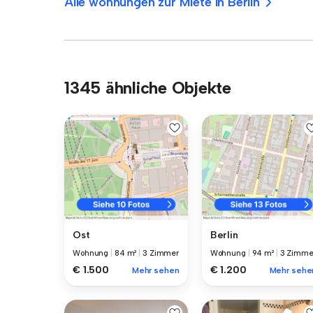
Alle wohnungen zur Miete in Berlin
1345 ähnliche Objekte
Ost
Berlin
Wohnung
|
84 m²
|
3 Zimmer
Wohnung
|
94 m²
|
3 Zimme
€ 1.500
€ 1.200
Mehr sehen
Mehr sehe