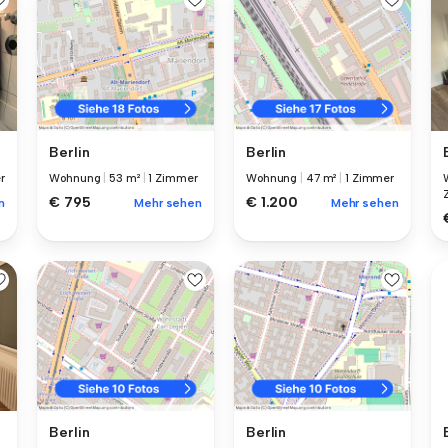
Berlin
Berlin
r
Wohnung
|
53 m²
|
1 Zimmer
Wohnung
|
47 m²
|
1 Zimmer
€ 795
€ 1.200
n
Mehr sehen
Mehr sehen
Berlin
Berlin