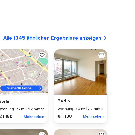
Alle 1345 ähnlichen Ergebnisse anzeigen
Berlin
Berlin
Wohnung
|
50 m²
|
2 Zimmer
Wohnung
|
57 m²
|
2 Zimmer
€ 1.100
€ 1.150
Mehr sehen
Mehr sehen