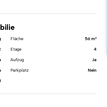
ilie
g
Fläche
56 m²
2
Etage
4
a
Aufzug
Ja
a
Parkplatz
Nein
8