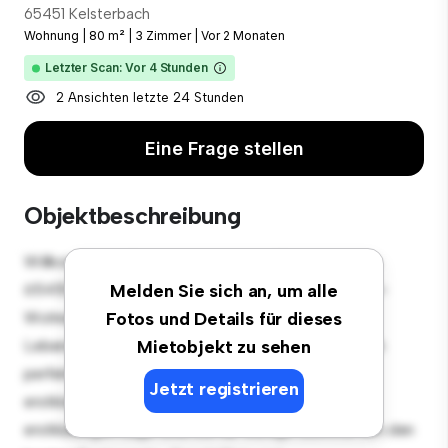
65451 Kelsterbach
Wohnung
|
80 m²
|
3 Zimmer
|
Vor 2 Monaten
Letzter Scan: Vor 4 Stunden
2 Ansichten letzte 24 Stunden
Eine Frage stellen
Objektbeschreibung
Willkommen in Ihrem neuen urbanen Rückzugsort in
65451 Kelsterbach! Diese moderne 3 Schlafzimmer-
Melden Sie sich an, um alle
Wohnung bietet einen stilvollen und gemütlichen
Fotos und Details für dieses
Lebensraum. Die offene Raumaufteilung eignet sich
Mietobjekt zu sehen
perfekt für Gäste, und die elegante Küche ist mit
Jetzt registrieren
erstklassigen Geräten ausgestattet. Dank der
erstklassigen Lage sind Sie nur wenige Schritte von den