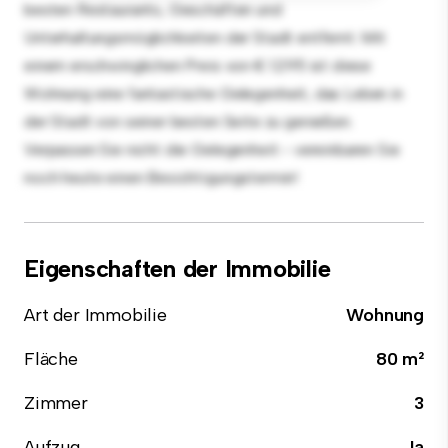
besten Restaurants, Geschäften und
Unterhaltungsmöglichkeiten der Stadt entfernt. Mit
einem erschwinglichen Preis von € 1.295 ist diese
Wohnung eine fantastische Gelegenheit, das Leben in
der Stadt von seiner besten Seite zu genießen.
Verpassen Sie nicht die Gelegenheit - vereinbaren Sie
noch heute einen Besichtigungstermin!
Eigenschaften der Immobilie
Art der Immobilie
Wohnung
Fläche
80 m²
Zimmer
3
Aufzug
Ja