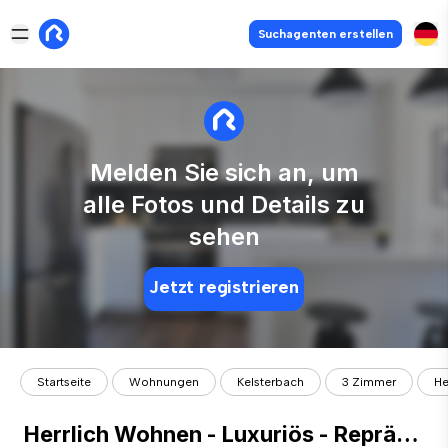
Suchagenten erstellen
Melden Sie sich an, um
alle Fotos und Details zu
sehen
Jetzt registrieren
Startseite
Wohnungen
Kelsterbach
3 Zimmer
He
Herrlich Wohnen - Luxuriös - Repräsentativ - Stylischer Industrie-Loftbau