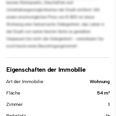
besten Restaurants, Geschäften und
Unterhaltungsmöglichkeiten der Stadt entfernt. Mit
einem erschwinglichen Preis von € 800 ist diese
Wohnung eine fantastische Gelegenheit, das Leben in
der Stadt von seiner besten Seite zu genießen.
Verpassen Sie nicht die Gelegenheit - vereinbaren Sie
noch heute einen Besichtigungstermin!
Eigenschaften der Immobilie
Art der Immobilie
Wohnung
Fläche
54 m²
Zimmer
1
Parkplatz
Ja