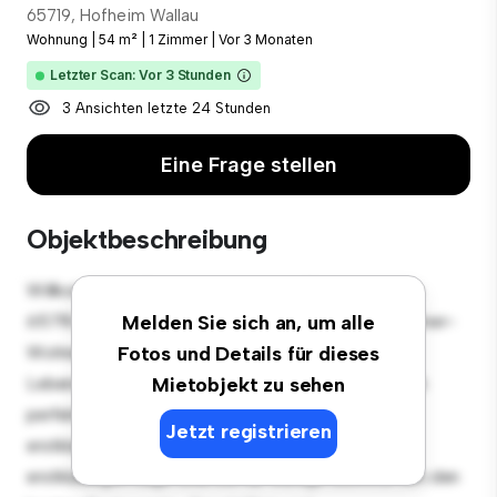
65719, Hofheim Wallau
Wohnung
|
54 m²
|
1 Zimmer
|
Vor 3 Monaten
Letzter Scan: Vor 3 Stunden
3 Ansichten letzte 24 Stunden
Eine Frage stellen
Objektbeschreibung
Willkommen in Ihrem neuen urbanen Rückzugsort in
65719, Hofheim Wallau! Diese moderne 1 Schlafzimmer-
Melden Sie sich an, um alle
Wohnung bietet einen stilvollen und gemütlichen
Fotos und Details für dieses
Lebensraum. Die offene Raumaufteilung eignet sich
Mietobjekt zu sehen
perfekt für Gäste, und die elegante Küche ist mit
Jetzt registrieren
erstklassigen Geräten ausgestattet. Dank der
erstklassigen Lage sind Sie nur wenige Schritte von den