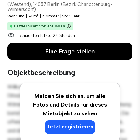
(Westend), 14057 Berlin (Bezirk Charlottenburg-
Wilmersdorf)
Wohnung
|
54 m²
|
2 Zimmer
|
Vor 1 Jahr
Letzter Scan: Vor 3 Stunden
1 Ansichten letzte 24 Stunden
Eine Frage stellen
Objektbeschreibung
Willkommen in Ihrem neuen urbanen Rückzugsort in
(Westend), 14057 Berlin (Bezirk Charlottenburg-
Melden Sie sich an, um alle
Wilmersdorf)! Diese moderne 2 Schlafzimmer-Wohnung
Fotos und Details für dieses
bietet einen stilvollen und gemütlichen Lebensraum. Die
Mietobjekt zu sehen
offene Raumaufteilung eignet sich perfekt für Gäste,
Jetzt registrieren
und die elegante Küche ist mit erstklassigen Geräten
ausgestattet. Dank der erstklassigen Lage sind Sie nur