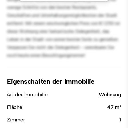
wenige Schritte von den besten Restaurants,
Geschäften und Unterhaltungsmöglichkeiten der Stadt
entfernt. Mit einem erschwinglichen Preis von € 1.250 ist
diese Wohnung eine fantastische Gelegenheit, das
Leben in der Stadt von seiner besten Seite zu genießen.
Verpassen Sie nicht die Gelegenheit - vereinbaren Sie
noch heute einen Besichtigungstermin!
Eigenschaften der Immobilie
Art der Immobilie
Wohnung
Fläche
47 m²
Zimmer
1