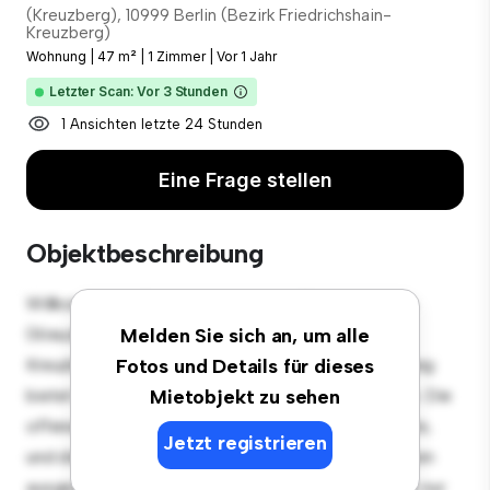
(Kreuzberg), 10999 Berlin (Bezirk Friedrichshain-
Kreuzberg)
Wohnung
|
47 m²
|
1 Zimmer
|
Vor 1 Jahr
Letzter Scan: Vor 3 Stunden
1 Ansichten letzte 24 Stunden
Eine Frage stellen
Objektbeschreibung
Willkommen in Ihrem neuen urbanen Rückzugsort in
(Kreuzberg), 10999 Berlin (Bezirk Friedrichshain-
Melden Sie sich an, um alle
Kreuzberg)! Diese moderne 1 Schlafzimmer-Wohnung
Fotos und Details für dieses
bietet einen stilvollen und gemütlichen Lebensraum. Die
Mietobjekt zu sehen
offene Raumaufteilung eignet sich perfekt für Gäste,
Jetzt registrieren
und die elegante Küche ist mit erstklassigen Geräten
ausgestattet. Dank der erstklassigen Lage sind Sie nur