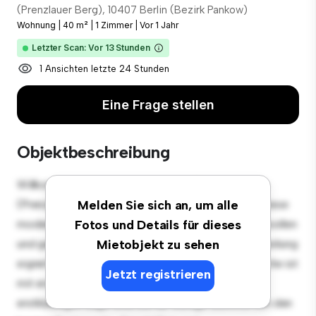
(Prenzlauer Berg), 10407 Berlin (Bezirk Pankow)
Wohnung
|
40 m²
|
1 Zimmer
|
Vor 1 Jahr
Letzter Scan: Vor 13 Stunden
1 Ansichten letzte 24 Stunden
Eine Frage stellen
Objektbeschreibung
Willkommen in Ihrem neuen urbanen Rückzugsort in
(Prenzlauer Berg), 10407 Berlin (Bezirk Pankow)! Diese
Melden Sie sich an, um alle
moderne 1 Schlafzimmer-Wohnung bietet einen stilvollen
Fotos und Details für dieses
und gemütlichen Lebensraum. Die offene Raumaufteilung
Mietobjekt zu sehen
eignet sich perfekt für Gäste, und die elegante Küche ist
Jetzt registrieren
mit erstklassigen Geräten ausgestattet. Dank der
erstklassigen Lage sind Sie nur wenige Schritte von den