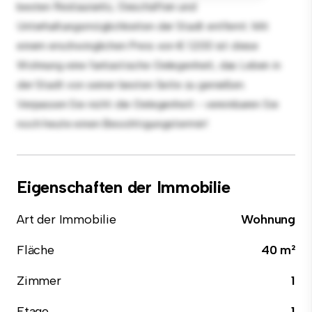
besten Restaurants, Geschäften und
Unterhaltungsmöglichkeiten der Stadt entfernt. Mit
einem erschwinglichen Preis von € 1.200 ist diese
Wohnung eine fantastische Gelegenheit, das Leben in
der Stadt von seiner besten Seite zu genießen.
Verpassen Sie nicht die Gelegenheit - vereinbaren Sie
noch heute einen Besichtigungstermin!
Eigenschaften der Immobilie
Art der Immobilie
Wohnung
Fläche
40 m²
Zimmer
1
Etage
1