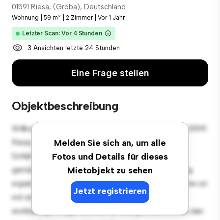
01591 Riesa, (Gröba), Deutschland
Wohnung
|
59 m²
|
2 Zimmer
|
Vor 1 Jahr
Letzter Scan: Vor 4 Stunden
3 Ansichten letzte 24 Stunden
Eine Frage stellen
Objektbeschreibung
Willkommen in Ihrem neuen urbanen Rückzugsort in 01591
Riesa, (Gröba), Deutschland! Diese moderne 2
Melden Sie sich an, um alle
Schlafzimmer-Wohnung bietet einen stilvollen und
Fotos und Details für dieses
gemütlichen Lebensraum. Die offene Raumaufteilung
Mietobjekt zu sehen
eignet sich perfekt für Gäste, und die elegante Küche ist
Jetzt registrieren
mit erstklassigen Geräten ausgestattet. Dank der
erstklassigen Lage sind Sie nur wenige Schritte von den