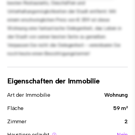
besten Restaurants, Geschäften und
Unterhaltungsmöglichkeiten der Stadt entfernt. Mit
einem erschwinglichen Preis von € 359 ist diese
Wohnung eine fantastische Gelegenheit, das Leben in
der Stadt von seiner besten Seite zu genießen.
Verpassen Sie nicht die Gelegenheit - vereinbaren Sie
noch heute einen Besichtigungstermin!
Eigenschaften der Immobilie
Art der Immobilie
Wohnung
Fläche
59 m²
Zimmer
2
Haustiere erlaubt
Nein