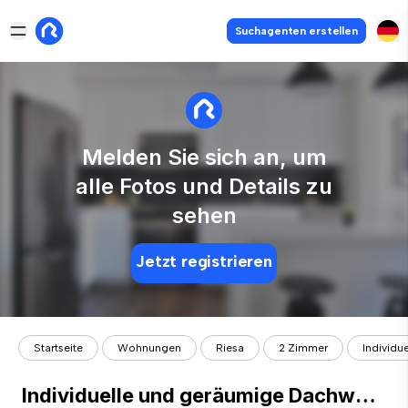
Suchagenten erstellen
Melden Sie sich an, um
alle Fotos und Details zu
sehen
Jetzt registrieren
Startseite
Wohnungen
Riesa
2 Zimmer
Individu
Individuelle und geräumige Dachwohnung! Tageslichtbad mit Wanne und Dusche!