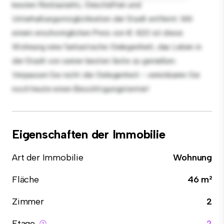
besten Restaurants, Geschäften und
Unterhaltungsmöglichkeiten der Stadt entfernt. Mit
einem erschwinglichen Preis von € 420 ist diese
Wohnung eine fantastische Gelegenheit, das Leben in
der Stadt von seiner besten Seite zu genießen.
Verpassen Sie nicht die Gelegenheit - vereinbaren Sie
noch heute einen Besichtigungstermin!
Eigenschaften der Immobilie
Art der Immobilie
Wohnung
Fläche
46 m²
Zimmer
2
Etage
2