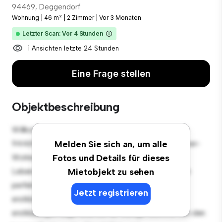
94469, Deggendorf
Wohnung
|
46 m²
|
2 Zimmer
|
Vor 3 Monaten
Letzter Scan: Vor 4 Stunden
1 Ansichten letzte 24 Stunden
Eine Frage stellen
Objektbeschreibung
Willkommen in Ihrem neuen urbanen Rückzugsort in
94469, Deggendorf! Diese moderne 2 Schlafzimmer-
Melden Sie sich an, um alle
Wohnung bietet einen stilvollen und gemütlichen
Fotos und Details für dieses
Lebensraum. Die offene Raumaufteilung eignet sich
Mietobjekt zu sehen
perfekt für Gäste, und die elegante Küche ist mit
Jetzt registrieren
erstklassigen Geräten ausgestattet. Dank der
erstklassigen Lage sind Sie nur wenige Schritte von den