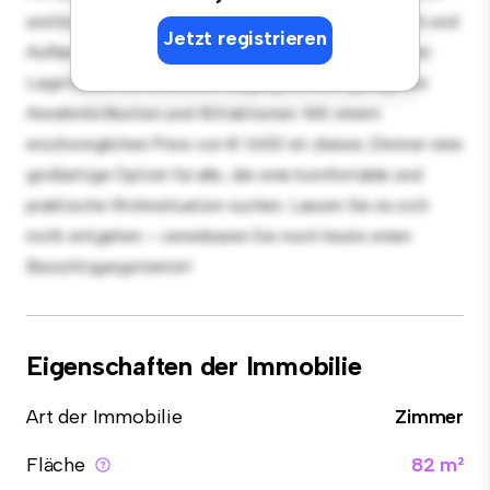
und bietet ein bequemes Bett, einen Arbeitsbereich und
Jetzt registrieren
Aufbewahrungsmöglichkeiten. Dank seiner günstigen
Lage haben Sie einfachen Zugang zu nahe gelegenen
Annehmlichkeiten und Attraktionen. Mit einem
erschwinglichen Preis von € 1.600 ist dieses Zimmer eine
großartige Option für alle, die eine komfortable und
praktische Wohnsituation suchen. Lassen Sie es sich
nicht entgehen – vereinbaren Sie noch heute einen
Besichtigungstermin!
Eigenschaften der Immobilie
Art der Immobilie
Zimmer
Fläche
82 m²