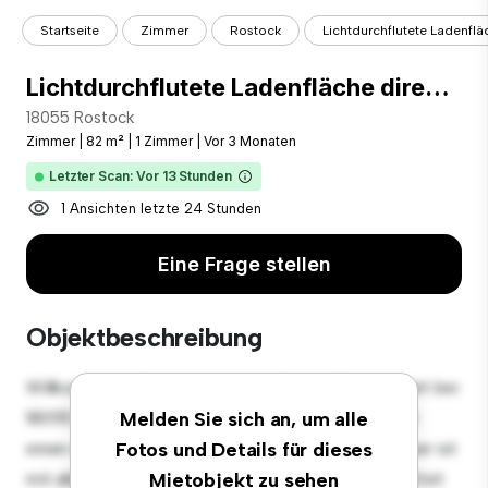
Startseite
Zimmer
Rostock
Lichtdurchflutete Ladenfläch
Lichtdurchflutete Ladenfläche direkt im Hopfenmarkt
18055 Rostock
Zimmer
|
82 m²
|
1 Zimmer
|
Vor 3 Monaten
Letzter Scan: Vor 13 Stunden
1 Ansichten letzte 24 Stunden
Eine Frage stellen
Objektbeschreibung
Willkommen in Ihrem neuen gemütlichen Rückzugsort bei
18055 Rostock! Dieses komfortable Zimmer bietet
Melden Sie sich an, um alle
einen ruhigen und privaten Wohnraum. Dieses Zimmer ist
Fotos und Details für dieses
mit allem Notwendigen für Ihren Komfort ausgestattet
Mietobjekt zu sehen