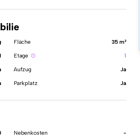
ilie
g
Fläche
35 m²
1
Etage
1
a
Aufzug
Ja
a
Parkplatz
Ja
0
Nebenkosten
-