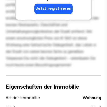
perfekt für Gäste, und die elegante Küche ist mit
Jetzt registrieren
erstklassigen Geräten ausgestattet. Dank der
erstklassigen Lage sind Sie nur wenige Schritte von den
besten Restaurants, Geschäften und
Unterhaltungsmöglichkeiten der Stadt entfernt. Mit
einem erschwinglichen Preis von € 560 ist diese
Wohnung eine fantastische Gelegenheit, das Leben in
der Stadt von seiner besten Seite zu genießen.
Verpassen Sie nicht die Gelegenheit - vereinbaren Sie
noch heute einen Besichtigungstermin!
Eigenschaften der Immobilie
Art der Immobilie
Wohnung