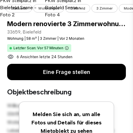
Startseite
Wohnungen
Bielefeld
3 Zimmer
Moder
Modern renovierte 3 Zimmerwohnung mit Einbauküche und PKW Stellplatz in Bielefeld Senne
33659, Bielefeld
Wohnung
|
58 m²
|
3 Zimmer
|
Vor 2 Monaten
Letzter Scan: Vor 57 Minuten
6 Ansichten letzte 24 Stunden
Eine Frage stellen
Objektbeschreibung
Willkommen in Ihrem neuen urbanen Rückzugsort in
33659, Bielefeld! Diese moderne 3 Schlafzimmer-
Melden Sie sich an, um alle
Wohnung bietet einen stilvollen und gemütlichen
Fotos und Details für dieses
Lebensraum. Die offene Raumaufteilung eignet sich
Mietobjekt zu sehen