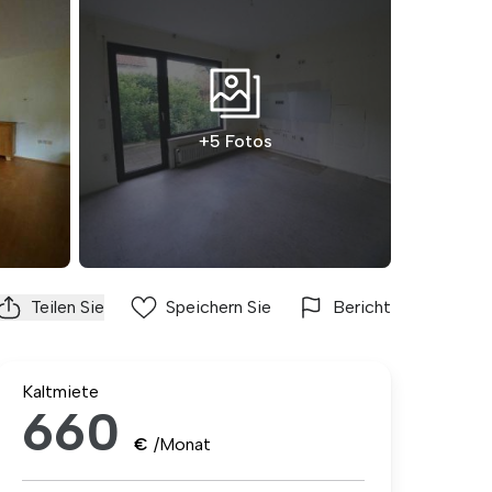
+5 Fotos
Teilen Sie
Speichern Sie
Bericht
Kaltmiete
660
€
/Monat