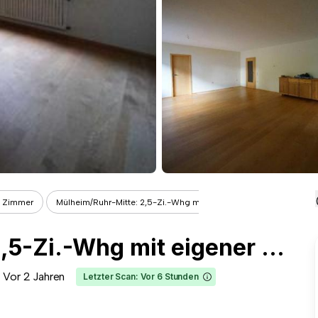
1 Zimmer
Mülheim/Ruhr-Mitte: 2,5-Zi.-Whg mit e...
Mülheim/Ruhr-Mitte: 2,5-Zi.-Whg mit eigener Terrasse und Gartenmitbenutzung (Wohnungen Mülheim an der Ruhr)
Vor 2 Jahren
Letzter Scan: Vor 6 Stunden