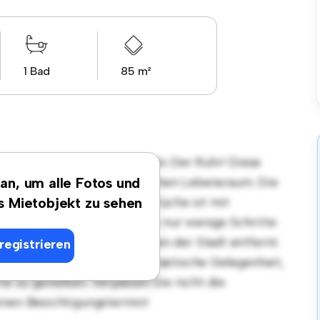
1 Bad
85 m²
gsort in 45468, Mülheim An Der Ruhr! Diese
en stilvollen und gemütlichen Lebensraum. Die
 an, um alle Fotos und
ür Gäste, und die elegante Küche ist mit
es Mietobjekt zu sehen
 erstklassigen Lage sind Sie nur wenige Schritte
 Unterhaltungsmöglichkeiten der Stadt entfernt.
registrieren
ist diese Wohnung eine fantastische Gelegenheit,
te zu genießen. Verpassen Sie nicht die
inen Besichtigungstermin!