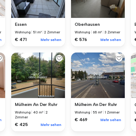
Essen
Oberhausen
Wohnung
|
51 m²
|
2 Zimmer
Wohnung
|
68 m²
|
3 Zimmer
r
€ 471
€ 576
Mehr sehen
Mehr sehen
n
Mülheim An Der Ruhr
Mülheim An Der Ruhr
Wohnung
|
40 m²
|
2
Wohnung
|
55 m²
|
1 Zimmer
Zimmer
€ 469
n
Mehr sehen
€ 425
Mehr sehen