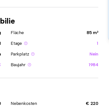
ilie
g
Fläche
85 m²
1
Etage
1
a
Parkplatz
Nein
C
Baujahr
1984
0
Nebenkosten
€ 220