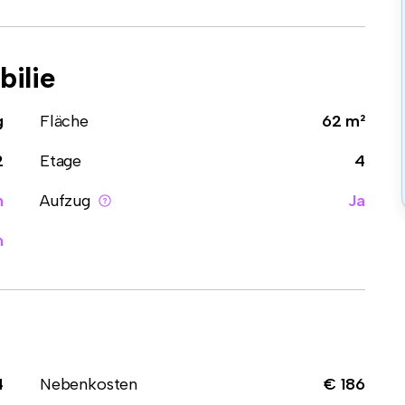
ilie
g
Fläche
62 m²
2
Etage
4
n
Aufzug
Ja
n
4
Nebenkosten
€ 186