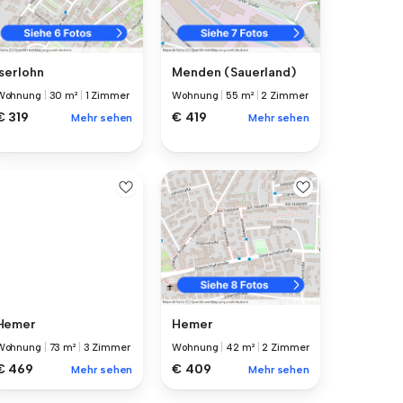
Iserlohn
Menden (Sauerland)
Wohnung
|
30 m²
|
1 Zimmer
Wohnung
|
55 m²
|
2 Zimmer
€ 319
€ 419
Mehr sehen
Mehr sehen
Hemer
Hemer
Wohnung
|
73 m²
|
3 Zimmer
Wohnung
|
42 m²
|
2 Zimmer
€ 469
€ 409
Mehr sehen
Mehr sehen