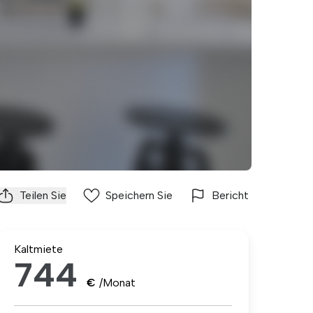
Teilen Sie
Speichern Sie
Bericht
Kaltmiete
744
€
/Monat