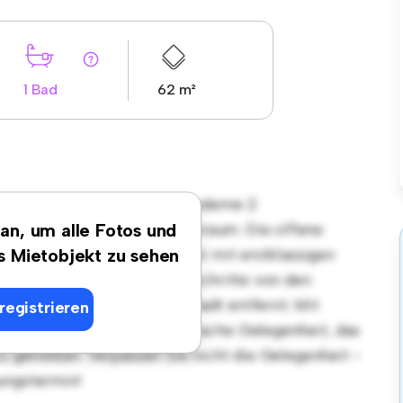
1 Bad
62 m²
sort in Iserlohn! Diese moderne 2
len und gemütlichen Lebensraum. Die offene
 an, um alle Fotos und
, und die elegante Küche ist mit erstklassigen
es Mietobjekt zu sehen
n Lage sind Sie nur wenige Schritte von den
ltungsmöglichkeiten der Stadt entfernt. Mit
registrieren
diese Wohnung eine fantastische Gelegenheit, das
zu genießen. Verpassen Sie nicht die Gelegenheit -
ungstermin!