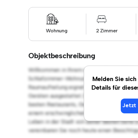
Wohnung
2 Zimmer
Objektbeschreibung
Willkommen in Ihrem neuen urbanen Rückzug
Schlafzimmer-Wohnung bietet einen stilvol
Melden Sie sich
Raumaufteilung eignet sich perfekt für Gäste
Details für dies
Geräten ausgestattet. Dank der erstklassige
besten Restaurants, Geschäften und Unterha
Jetzt 
einem erschwinglichen Preis von € 744 ist 
Leben in der Stadt von seiner besten Seite 
vereinbaren Sie noch heute einen Besichtig