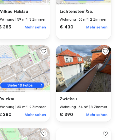
Wilkau Haßlau
Lichtenstein/Sa.
Wohnung
|
59 m²
|
3 Zimmer
Wohnung
|
66 m²
|
2 Zimmer
€ 385
€ 430
Mehr sehen
Mehr sehen
Zwickau
Zwickau
Wohnung
|
64 m²
|
3 Zimmer
Wohnung
|
60 m²
|
2 Zimmer
€ 390
€ 380
Mehr sehen
Mehr sehen