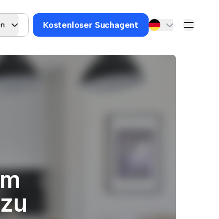
Kostenloser Suchagent
en
um
 zu