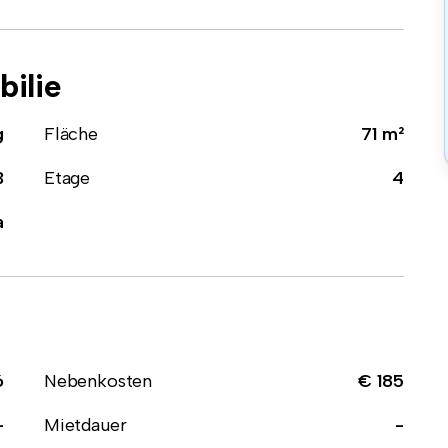
ilie
g
Fläche
71 m²
3
Etage
4
a
6
Nebenkosten
€ 185
-
Mietdauer
-