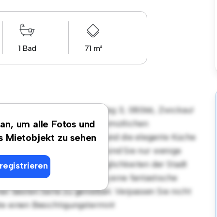
1 Bad
71 m²
sort in Otto-Lilienthal-Weg 3, 08066, Zwickau!
tet einen stilvollen und gemütlichen
 an, um alle Fotos und
et sich perfekt für Gäste, und die elegante Küche
es Mietobjekt zu sehen
Dank der erstklassigen Lage sind Sie nur wenige
äften und Unterhaltungsmöglichkeiten der Stadt
registrieren
von € 426 ist diese Wohnung eine fantastische
ner besten Seite zu genießen. Verpassen Sie nicht
te einen Besichtigungstermin!