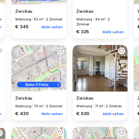
Zwickau
Zwickau
Wohnung
|
44 m²
|
2
r
Wohnung
|
53 m²
|
2 Zimmer
Zimmer
€ 345
n
Mehr sehen
€ 325
Mehr sehen
Zwickau
Zwickau
r
Wohnung
|
71 m²
|
2 Zimmer
Wohnung
|
70 m²
|
3 Zimmer
€ 530
€ 430
n
Mehr sehen
Mehr sehen