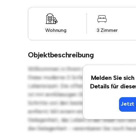
Wohnung
3 Zimmer
Objektbeschreibung
Willkommen in Ihrem neuen urbanen Rückzug
Diese moderne 3 Schlafzimmer-Wohnung bie
Melden Sie sich
Lebensraum. Die offene Raumaufteilung eign
Details für dies
ist mit erstklassigen Geräten ausgestattet. 
Schritte von den besten Restaurants, Gesch
Jetzt 
entfernt. Mit einem erschwinglichen Preis 
Gelegenheit, das Leben in der Stadt von sei
die Gelegenheit - vereinbaren Sie noch heu