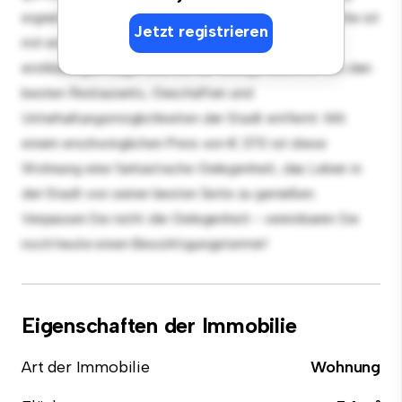
eignet sich perfekt für Gäste, und die elegante Küche ist
Jetzt registrieren
mit erstklassigen Geräten ausgestattet. Dank der
erstklassigen Lage sind Sie nur wenige Schritte von den
besten Restaurants, Geschäften und
Unterhaltungsmöglichkeiten der Stadt entfernt. Mit
einem erschwinglichen Preis von € 370 ist diese
Wohnung eine fantastische Gelegenheit, das Leben in
der Stadt von seiner besten Seite zu genießen.
Verpassen Sie nicht die Gelegenheit - vereinbaren Sie
noch heute einen Besichtigungstermin!
Eigenschaften der Immobilie
Art der Immobilie
Wohnung