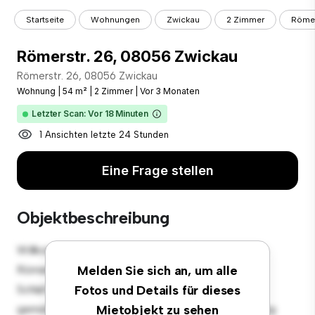
Startseite
Wohnungen
Zwickau
2 Zimmer
Römer
Römerstr. 26, 08056 Zwickau
Römerstr. 26, 08056 Zwickau
Wohnung
|
54 m²
|
2 Zimmer
|
Vor 3 Monaten
Letzter Scan: Vor 18 Minuten
1 Ansichten letzte 24 Stunden
Eine Frage stellen
Objektbeschreibung
Willkommen in Ihrem neuen urbanen Rückzugsort in
Römerstr. 26, 08056 Zwickau! Diese moderne 2
Melden Sie sich an, um alle
Schlafzimmer-Wohnung bietet einen stilvollen und
Fotos und Details für dieses
gemütlichen Lebensraum. Die offene Raumaufteilung
Mietobjekt zu sehen