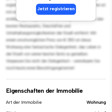
eignet sich perfekt für Gäste, und die elegante Küche ist
Jetzt registrieren
mit erstklassigen Geräten ausgestattet. Dank der
erstklassigen Lage sind Sie nur wenige Schritte von den
besten Restaurants, Geschäften und
Unterhaltungsmöglichkeiten der Stadt entfernt. Mit
einem erschwinglichen Preis von € 350 ist diese
Wohnung eine fantastische Gelegenheit, das Leben in
der Stadt von seiner besten Seite zu genießen.
Verpassen Sie nicht die Gelegenheit - vereinbaren Sie
noch heute einen Besichtigungstermin!
Eigenschaften der Immobilie
Art der Immobilie
Wohnung