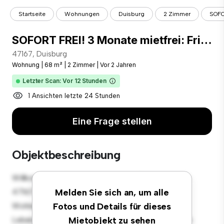
Startseite
Wohnungen
Duisburg
2 Zimmer
SOFOR
SOFORT FREI! 3 Monate mietfrei: Frisch sanierte 2 Zimmer-Marmor-Luxuswohnung im Max Planck Quartier! (Wohnungen Duisburg)
47167, Duisburg
Wohnung
|
68 m²
|
2 Zimmer
|
Vor 2 Jahren
Letzter Scan: Vor 12 Stunden
1 Ansichten letzte 24 Stunden
Eine Frage stellen
Objektbeschreibung
Willkommen in Ihrem neuen urbanen Rückzugsort in
47167, Duisburg! Diese moderne 2 Schlafzimmer-
Melden Sie sich an, um alle
Wohnung bietet einen stilvollen und gemütlichen
Fotos und Details für dieses
Lebensraum. Die offene Raumaufteilung eignet sich
Mietobjekt zu sehen