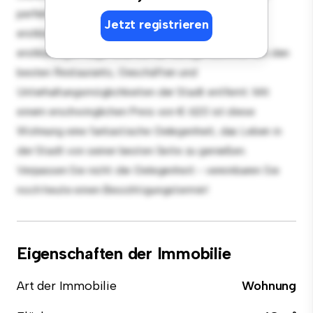
perfekt für Gäste, und die elegante Küche ist mit
Jetzt registrieren
erstklassigen Geräten ausgestattet. Dank der
erstklassigen Lage sind Sie nur wenige Schritte von den
besten Restaurants, Geschäften und
Unterhaltungsmöglichkeiten der Stadt entfernt. Mit
einem erschwinglichen Preis von € 620 ist diese
Wohnung eine fantastische Gelegenheit, das Leben in
der Stadt von seiner besten Seite zu genießen.
Verpassen Sie nicht die Gelegenheit - vereinbaren Sie
noch heute einen Besichtigungstermin!
Eigenschaften der Immobilie
Art der Immobilie
Wohnung