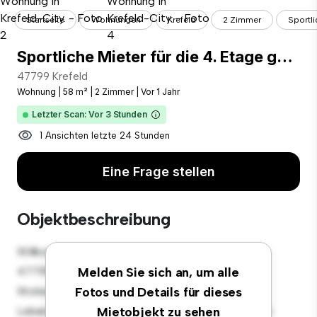
Startseite
Wohnungen
Krefeld
2 Zimmer
Sportli
Sportliche Mieter für die 4. Etage gesucht! Gut geschnittene DG-Wohnung in Krefeld-City.
47799 Krefeld
Wohnung
|
58 m²
|
2 Zimmer
|
Vor 1 Jahr
Letzter Scan: Vor 3 Stunden
1 Ansichten letzte 24 Stunden
Eine Frage stellen
Objektbeschreibung
Willkommen in Ihrem neuen urbanen Rückzugsort in
47799 Krefeld! Diese moderne 2 Schlafzimmer-
Melden Sie sich an, um alle
Wohnung bietet einen stilvollen und gemütlichen
Fotos und Details für dieses
Lebensraum. Die offene Raumaufteilung eignet sich
Mietobjekt zu sehen