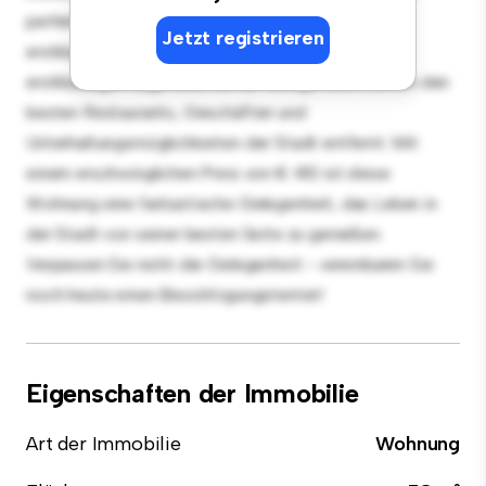
perfekt für Gäste, und die elegante Küche ist mit
Jetzt registrieren
erstklassigen Geräten ausgestattet. Dank der
erstklassigen Lage sind Sie nur wenige Schritte von den
besten Restaurants, Geschäften und
Unterhaltungsmöglichkeiten der Stadt entfernt. Mit
einem erschwinglichen Preis von € 410 ist diese
Wohnung eine fantastische Gelegenheit, das Leben in
der Stadt von seiner besten Seite zu genießen.
Verpassen Sie nicht die Gelegenheit - vereinbaren Sie
noch heute einen Besichtigungstermin!
Eigenschaften der Immobilie
Art der Immobilie
Wohnung