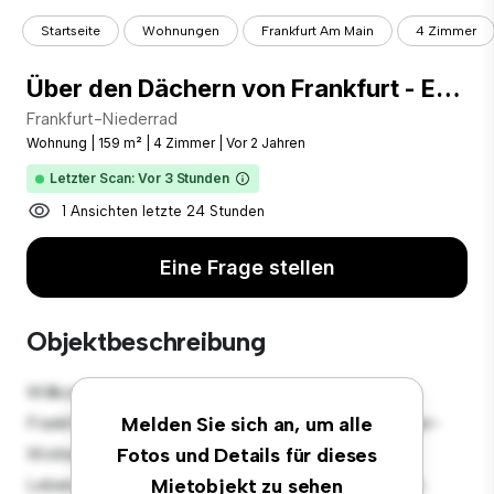
Startseite
Wohnungen
Frankfurt Am Main
4 Zimmer
Über den Dächern von Frankfurt - Exklusive 4 Zimmer Wohnung in Ffm-Niederrad
Frankfurt-Niederrad
Wohnung
|
159 m²
|
4 Zimmer
|
Vor 2 Jahren
Letzter Scan: Vor 3 Stunden
1 Ansichten letzte 24 Stunden
Eine Frage stellen
Objektbeschreibung
Willkommen in Ihrem neuen urbanen Rückzugsort in
Frankfurt-Niederrad! Diese moderne 4 Schlafzimmer-
Melden Sie sich an, um alle
Wohnung bietet einen stilvollen und gemütlichen
Fotos und Details für dieses
Lebensraum. Die offene Raumaufteilung eignet sich
Mietobjekt zu sehen