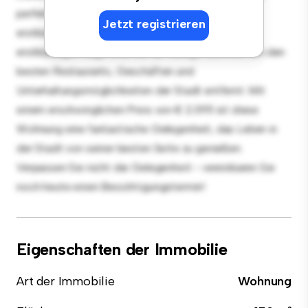
perfekt für Gäste, und die elegante Küche ist mit
Jetzt registrieren
erstklassigen Geräten ausgestattet. Dank der
erstklassigen Lage sind Sie nur wenige Schritte von den
besten Restaurants, Geschäften und
Unterhaltungsmöglichkeiten der Stadt entfernt. Mit
einem erschwinglichen Preis von € 2.395 ist diese
Wohnung eine fantastische Gelegenheit, das Leben in
der Stadt von seiner besten Seite zu genießen.
Verpassen Sie nicht die Gelegenheit - vereinbaren Sie
noch heute einen Besichtigungstermin!
Eigenschaften der Immobilie
Art der Immobilie
Wohnung