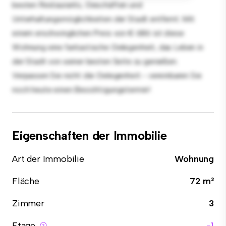
besten Restaurants, Geschäften und
Unterhaltungsmöglichkeiten der Stadt entfernt. Mit
einem erschwinglichen Preis von € 686 ist diese
Wohnung eine fantastische Gelegenheit, das Leben in
der Stadt von seiner besten Seite zu genießen.
Verpassen Sie nicht die Gelegenheit - vereinbaren Sie
noch heute einen Besichtigungstermin!
Eigenschaften der Immobilie
Art der Immobilie
Wohnung
Fläche
72 m²
Zimmer
3
Etage
-1