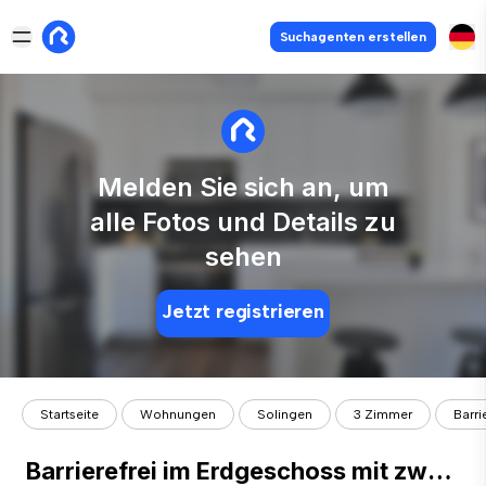
Suchagenten erstellen
Melden Sie sich an, um
alle Fotos und Details zu
sehen
Jetzt registrieren
Startseite
Wohnungen
Solingen
3 Zimmer
Barri
Barrierefrei im Erdgeschoss mit zwei Terrassenplätzen in Ohligs WE28