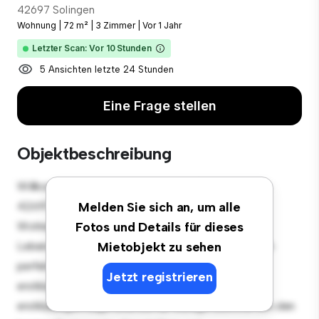
42697 Solingen
Wohnung
|
72 m²
|
3 Zimmer
|
Vor 1 Jahr
Letzter Scan: Vor 10 Stunden
5 Ansichten letzte 24 Stunden
Eine Frage stellen
Objektbeschreibung
Willkommen in Ihrem neuen urbanen Rückzugsort in
42697 Solingen! Diese moderne 3 Schlafzimmer-
Melden Sie sich an, um alle
Wohnung bietet einen stilvollen und gemütlichen
Fotos und Details für dieses
Lebensraum. Die offene Raumaufteilung eignet sich
Mietobjekt zu sehen
perfekt für Gäste, und die elegante Küche ist mit
Jetzt registrieren
erstklassigen Geräten ausgestattet. Dank der
erstklassigen Lage sind Sie nur wenige Schritte von den