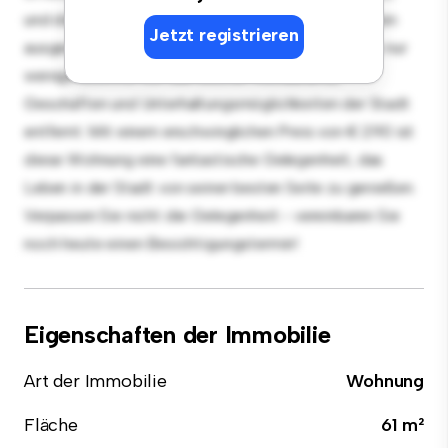
und die elegante Küche ist mit erstklassigen Geräten
Jetzt registrieren
ausgestattet. Dank der erstklassigen Lage sind Sie nur
wenige Schritte von den besten Restaurants,
Geschäften und Unterhaltungsmöglichkeiten der Stadt
entfernt. Mit einem erschwinglichen Preis von € 290 ist
diese Wohnung eine fantastische Gelegenheit, das
Leben in der Stadt von seiner besten Seite zu genießen.
Verpassen Sie nicht die Gelegenheit - vereinbaren Sie
noch heute einen Besichtigungstermin!
Eigenschaften der Immobilie
Art der Immobilie
Wohnung
Fläche
61 m²