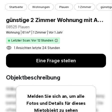
Startseite
Wohnungen
Plauen
1 Zimmer
günstig
günstige 2 Zimmer Wohnung mit Aufzug im Haus und EBK
08525 Plauen
Wohnung
|
61 m²
|
1 Zimmer
|
Vor 1 Jahr
Letzter Scan: Vor 12 Stunden
1 Ansichten letzte 24 Stunden
Eine Frage stellen
Objektbeschreibung
Willkommen in Ihrem neuen urbanen Rückzugsort in
08525 Plauen! Diese moderne 1 Schlafzimmer-Wohnung
Melden Sie sich an, um alle
bietet einen stilvollen und gemütlichen Lebensraum. Die
Fotos und Details für dieses
offene Raumaufteilung eignet sich perfekt für Gäste,
Mietobjekt zu sehen