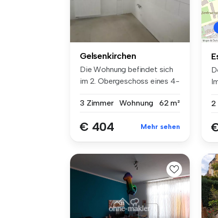
Gelsenkirchen
E
Die Wohnung befindet sich
D
im 2. Obergeschoss eines 4-
I
Fami...
mi
3 Zimmer
Wohnung
62 m²
2
€ 404
€
Mehr sehen