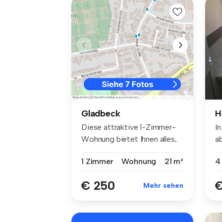
H
Gladbeck
I
Diese attraktive 1-Zimmer-
a
Wohnung bietet Ihnen alles,
ge
was...
4
1 Zimmer
Wohnung
21 m²
€
€ 250
Mehr sehen