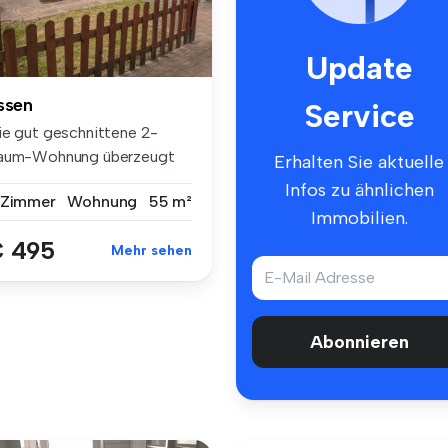
Update
ssen
Service
ie gut geschnittene 2-
aum-Wohnung überzeugt
Erhalten Sie aktuelle
rch eine ...
Infos zu ähnlichen
 Zimmer
Wohnung
55 m²
Immobilien.
 495
Mehr sehen
Abonnieren