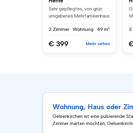
Herne
H
Sehr gepflegtes, von grün
G
umgebenes Mehrfamilienhaus
M
in b...
19
2 Zimmer
Wohnung
49 m²
3
€ 399
€
Mehr sehen
Wohnung, Haus oder Zim
Gelsenkirchen ist eine pulsierende St
Zimmer mieten möchten, Gelsenkirchen