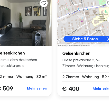
elsenkirchen
Gelsenkirchen
ie mit dem deutschen
Diese praktische 2,5-
rchitekturpreis
Zimmer-Wohnung überzeu
usgezeichnete Woh...
mit einem d...
 Zimmer
Wohnung
82 m²
2 Zimmer
Wohnung
59 
 509
€ 400
Mehr sehen
Mehr seh