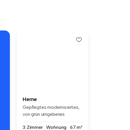
Herne
Gepflegtes modernisiertes,
von grün umgebenes
Mehrfamili...
3 Zimmer
Wohnung
67 m²