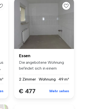
Essen
us
Die angebotene Wohnung
,
befindet sich in einem
ruhigen und...
m²
2 Zimmer
Wohnung
49 m²
€ 477
en
Mehr sehen