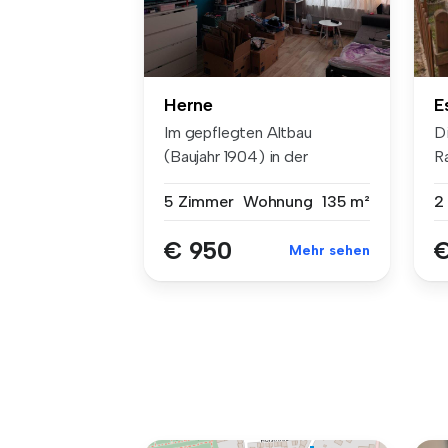
Herne
E
Im gepflegten Altbau
D
(Baujahr 1904) in der
R
Emscherstr. 44...
du
5 Zimmer
Wohnung
135 m²
2
€ 950
€
Mehr sehen