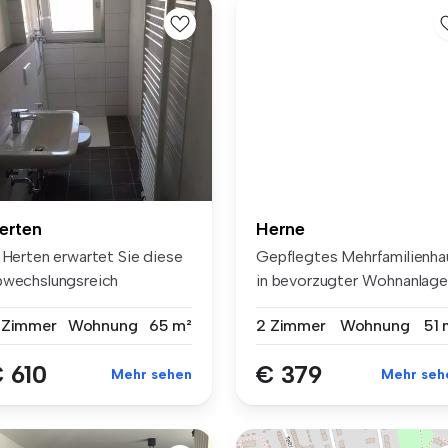
erten
Herne
n Herten erwartet Sie diese
Gepflegtes Mehrfamilienha
bwechslungsreich
in bevorzugter Wohnanlage
schnitte...
ve...
 Zimmer
Wohnung
65 m²
2 Zimmer
Wohnung
51 
 610
€ 379
Mehr sehen
Mehr seh