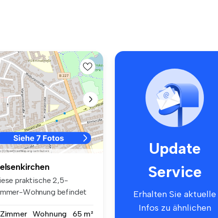
Update
elsenkirchen
Service
iese praktische 2,5-
immer-Wohnung befindet
Erhalten Sie aktuelle
ch im erst...
Infos zu ähnlichen
 Zimmer
Wohnung
65 m²