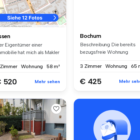
Bochum
ssen
Beschreibung Die bereits
er Eigentümer einer
bezugsfreie Wohnung
mmobilie hat mich als Makler
befindet sic...
t de...
3 Zimmer
Wohnung
65 
 Zimmer
Wohnung
58 m²
€ 425
 520
Mehr seh
Mehr sehen