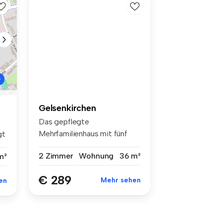
Gelsenkirchen
Das gepflegte
Mehrfamilienhaus mit fünf
gt
Wohneinheiten ist...
2 Zimmer
Wohnung
36 m²
m²
€ 289
Mehr sehen
en