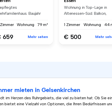
erten
Essen
epflegtes
Wohnung in Top-Lage in
ehrfamilienhaus. Baujahr
Altenessen-Süd. Balkon,
73. Großzügiges un...
Garten, Ke...
 Zimmer
Wohnung
79 m²
1 Zimmer
Wohnung
44 
 659
€ 500
Mehr sehen
Mehr seh
mer mieten in Gelsenkirchen
adt im Herzen des Ruhrgebiets, die viel zu bieten hat. Ob Sie e
 bietet eine Vielzahl von Optionen, die Ihren Bedürfnissen u