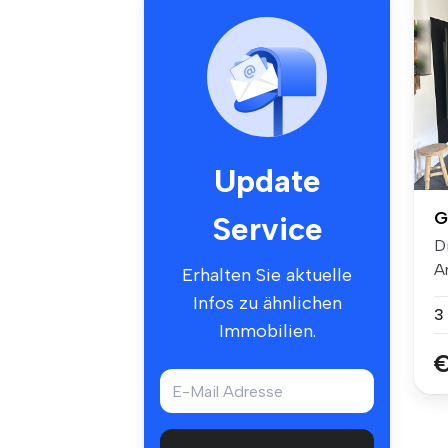
Update
G
Service
D
A
Erhalten Sie aktuelle
a
Infos zu ähnlichen
3
Immobilien.
€