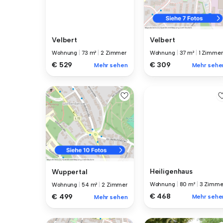
Velbert
Velbert
Wohnung
|
73 m²
|
2 Zimmer
Wohnung
|
37 m²
|
1 Zimmer
€ 529
€ 309
Mehr sehen
Mehr sehe
Heiligenhaus
Wuppertal
Wohnung
|
80 m²
|
3 Zimme
Wohnung
|
54 m²
|
2 Zimmer
€ 468
€ 499
Mehr sehe
Mehr sehen