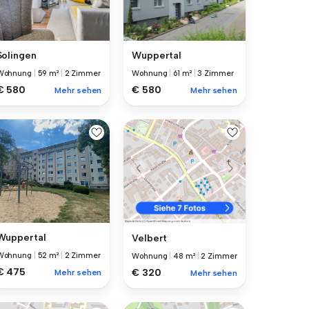
Solingen
Wuppertal
Wohnung
|
59 m²
|
2 Zimmer
Wohnung
|
61 m²
|
3 Zimmer
€ 580
€ 580
Mehr sehen
Mehr sehen
Wuppertal
Velbert
Wohnung
|
52 m²
|
2 Zimmer
Wohnung
|
48 m²
|
2 Zimmer
€ 475
€ 320
Mehr sehen
Mehr sehen