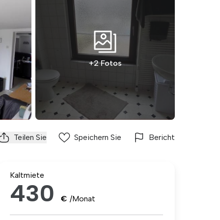
+2 Fotos
Teilen Sie
Speichern Sie
Bericht
Kaltmiete
430
€
/Monat