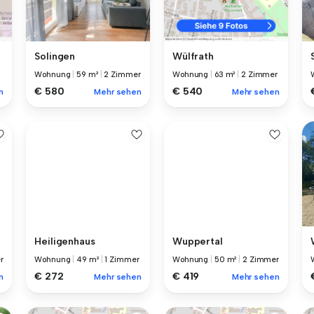
Solingen
Wülfrath
Wohnung
|
59 m²
|
2 Zimmer
Wohnung
|
63 m²
|
2 Zimmer
€ 580
€ 540
Mehr sehen
n
Mehr sehen
Heiligenhaus
Wuppertal
r
Wohnung
|
49 m²
|
1 Zimmer
Wohnung
|
50 m²
|
2 Zimmer
€ 272
€ 419
n
Mehr sehen
Mehr sehen