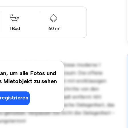
1 Bad
60 m²
gsort in 42489, Wülfrath! Diese moderne 1
len und gemütlichen Lebensraum. Die offene
 an, um alle Fotos und
, und die elegante Küche ist mit erstklassigen
es Mietobjekt zu sehen
n Lage sind Sie nur wenige Schritte von den
ltungsmöglichkeiten der Stadt entfernt. Mit
registrieren
diese Wohnung eine fantastische Gelegenheit, das
zu genießen. Verpassen Sie nicht die Gelegenheit -
ungstermin!