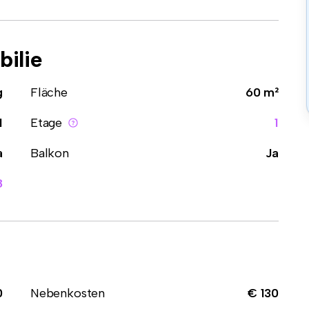
ilie
g
Fläche
60 m²
1
Etage
1
a
Balkon
Ja
8
0
Nebenkosten
€ 130