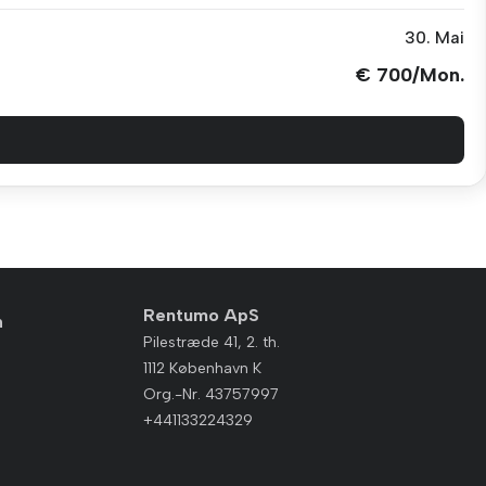
30. Mai
€ 700/Mon.
Rentumo ApS
n
Pilestræde 41, 2. th.
1112 København K
Org.-Nr. 43757997
n
+441133224329