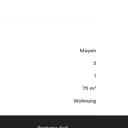
Mayen
3
1
75 m²
Wohnung
Rentumo ApS